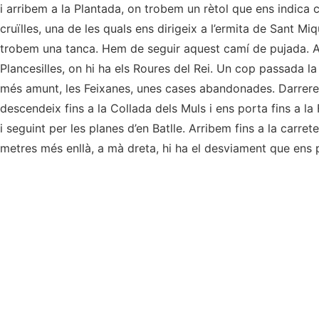
i arribem a la Plantada, on trobem un rètol que ens indica c
cruïlles, una de les quals ens dirigeix a l’ermita de Sant M
trobem una tanca. Hem de seguir aquest camí de pujada. A
Plancesilles, on hi ha els Roures del Rei. Un cop passada la t
més amunt, les Feixanes, unes cases abandonades. Darrere
descendeix fins a la Collada dels Muls i ens porta fins a la
i seguint per les planes d’en Batlle. Arribem fins a la carre
metres més enllà, a mà dreta, hi ha el desviament que ens p