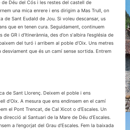
 de Déu del Cós i les restes del castell de
nem una mica enrere i ens dirigim a Mas Trull, on
ita de Sant Eudald de Jou. Si voleu descansar, us
tans que en tenen cura. Seguidament, continuem
 de GR i d’Itinerànnia, des d’on s'albira l’església de
baixem del turó i arribem al poble d’Oix. Uns metres
un desviament que és un camí sense sortida. Entrem
ica de Sant Llorenç. Deixem el poble i ens
tell d’Oix. A mesura que ens endinsem en el camí
bem el Pont Trencat, de Cal Xicot o d’Escales. Un
la direcció al Santuari de la Mare de Déu d’Escales.
nsem a l’engorjat del Grau d’Escales. Fem la baixada