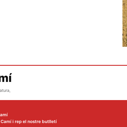
amí
atura,
Camí
amí i rep el nostre butlletí