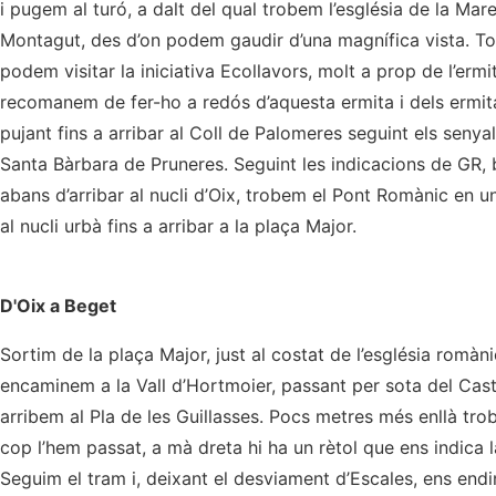
i pugem al turó, a dalt del qual trobem l’església de la Mare
Montagut, des d’on podem gaudir d’una magnífica vista. Tor
podem visitar la iniciativa Ecollavors, molt a prop de l’erm
recomanem de fer-ho a redós d’aquesta ermita i dels ermi
pujant fins a arribar al Coll de Palomeres seguint els senyals
Santa Bàrbara de Pruneres. Seguint les indicacions de GR, 
abans d’arribar al nucli d’Oix, trobem el Pont Romànic en 
al nucli urbà fins a arribar a la plaça Major.
D'Oix a Beget
Sortim de la plaça Major, just al costat de l’església romàn
encaminem a la Vall d’Hortmoier, passant per sota del Cas
arribem al Pla de les Guillasses. Pocs metres més enllà tro
cop l’hem passat, a mà dreta hi ha un rètol que ens indica 
Seguim el tram i, deixant el desviament d’Escales, ens endi