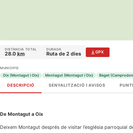
DISTÀNCIA TOTAL
DURADA
GPX
28.0
km
Ruta de 2 dies
MUNICIPIS
Oix (Montagut i Oix)
Montagut (Montagut i Oix)
Beget (Camprodon
DESCRIPCIÓ
SENYALITZACIÓ I AVISOS
PUNTS
De Montagut a Oix
Deixem Montagut després de visitar l’església parroquial de