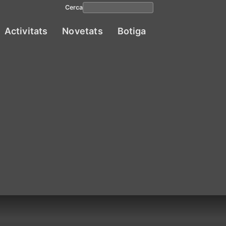
Cerca
Activitats
Novetats
Botiga
Navega
princip