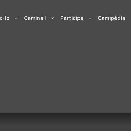
x-lo
Camina'l
Participa
Camipèdia