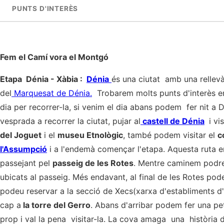
PUNTS D'INTERÈS
Fem el Camí vora el Montgó
Etapa Dénia - Xàbia :
Dénia
és una ciutat amb una rellev
del
Marquesat de Dénia.
Trobarem molts punts d'interès en 
dia per recorrer-la, si venim el dia abans podem fer nit a D
vesprada a recorrer la ciutat, pujar al
castell de Dénia
i vis
del Joguet
i el
museu Etnològic
, també podem visitar el
c
l'Assumpció
i a l'endemà començar l'etapa. Aquesta ruta e
passejant pel
passeig de les Rotes
. Mentre caminem podre
ubicats al passeig. Més endavant, al final de les Rotes pod
podeu reservar a la secció de Xecs(xarxa d'establiments d
cap a
la torre del Gerro
. Abans d'arribar podem fer una pe
prop i val la pena visitar-la. La cova amaga una història