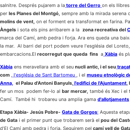
salnitre. Després pujarem a la
torre del Gerro
on els llibre
per
les Planes del Montgó,
sempre amb la mirada serena d
molins de vent,
on el forment era transformat en farina. 
Àngels
i sota els pins arribarem a la
zona recreativa del
C
marca del Camí, amb pedra i forja. Ara ens queda una bai
la mar. Al barri del port podem veure l'església del Loreto,
embarcacions.El
recorregut que queda fins
a
Xàbia
és pla
Xàbia
ens meravellara amb el seu
nucli antic, i el seu
traça
com
,
l'església de Sant Bartomeu
, i el
museu etnològic d
Anna,
el Palau d'Antoni Banyuls,
l'edifici de l'Ajuntament
,
fer un mos podem fer-lo al
bar mercar,
també és Xec i el t
Camí. També hi trobareu una amplia gama
d'allotjaments
Etapa Xàbia- Jesús Pobre-
Gata de Gorgos
:
Aquesta etapa 
de Gata
i el primer punt que trobarem serà el
pou del Caste
d'El Camí amb pedra i forja. Seguirem pel
camí vell de Gat