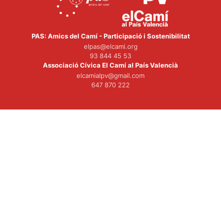
PAS: Amics del Camí - Participació i Sostenibilitat
elpas@elcami.org
93 844 45 53
Associació Cívica El Camí al País Valencià
elcamialpv@gmail.com
647 870 222