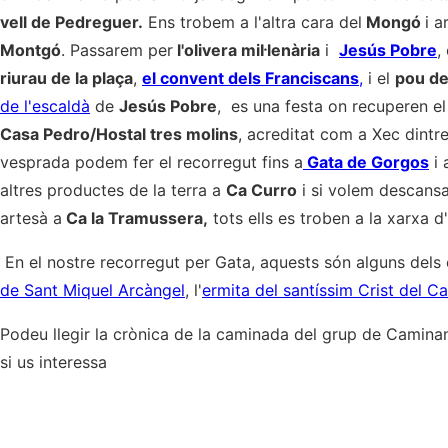
vell de Pedreguer.
Ens trobem a l'altra cara del
Mongó
i a
Montgó
. Passarem per
l'olivera mil·lenària
i
Jesús Pobre
,
riurau de la plaça
,
el convent dels Franciscans
,
i el
pou de
de l'escaldà
de
Jesús Pobre
, es una festa on recuperen el
Casa Pedro/Hostal tres molins
, acreditat com a Xec dintre
vesprada podem fer el recorregut fins a
Gata de Gorgos
i 
altres productes de la terra a
Ca Curro
i si volem descansa
artesà a
Ca la Tramussera,
tots ells es troben a la xarxa d
En el nostre recorregut per Gata, aquests són alguns dels
de Sant Miquel Arcàngel
, l'
ermita del santíssim Crist del Ca
Podeu llegir la crònica de la caminada del grup de Camina
si us interessa