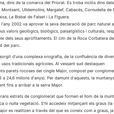
na, dins de la comarca del Priorat. Es troba inclòs dins dels
 Montsant, Ulldemolins, Margalef, Cabacés, Cornudella de 
Baixa, La Bisbal de Falset i La Figuera.
 l'any 2002 va aprovar la seva declaració de parc natural
eus valors geològics, biològics, paisatgístics i culturals, res
e dels seus aprofitaments. El cim de la Roca Corbatera de
d del parc.
, sorgit d'una complexa orografia, de la confluència de dive
s usos tradicionals agrícoles. Al vessant sud destaquen
ts parets rocoses del cingle Major, compost per conglome
38 a 24,6 milions d'anys). Per damunt d'aquests, la muntany
t fins a arribar a la serra Major.
 grans estrats de conglomerat que formen el llom de la mun
 o nul·la vegetació. S'hi accedeix mitjançant els graus (la
ajor es realitzen a través del que es coneix com a graus, j