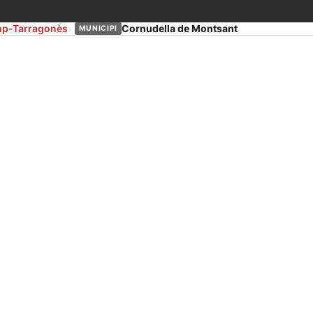
amp-Tarragonès
Cornudella de Montsant
MUNICIPI