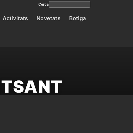
Cerca
Activitats
Novetats
Botiga
Navega
princip
NTSANT