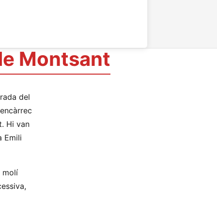
 de Montsant
trada del
 encàrrec
t. Hi van
a Emili
n molí
cessiva,