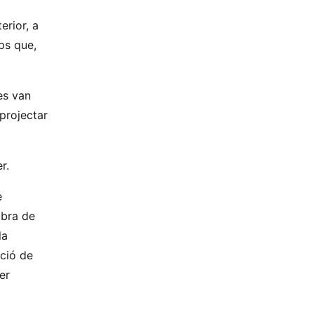
erior, a
ups que,
es van
 projectar
r.
e
obra de
la
ació de
er