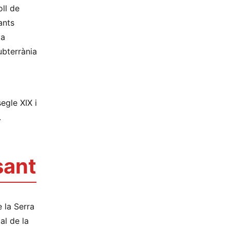
oll de
ants
va
ubterrània
egle XIX i
.
sant
 la Serra
al de la