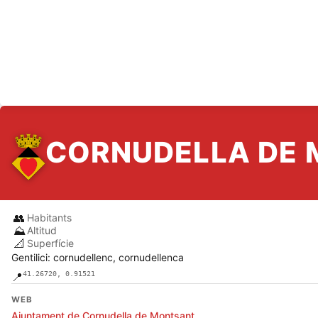
CORNUDELLA DE
👥
Habitants
⛰️
Altitud
📐
Superfície
Gentilici: cornudellenc, cornudellenca
41.26720, 0.91521
📍
WEB
Ajuntament de Cornudella de Montsant