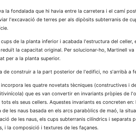
ava la fondalada que hi havia entre la carretera i el camí post
lviar l'excavació de terres per als dipòsits subterranis de c
cie.
ups de la planta inferior i acabada l'estructura del celler, 
eduït la capacitat original. Per solucionar-ho, Martinell va
t per a la planta superior.
 de construir a la part posterior de l'edifici, no s'arribà a fe
r incorpora les quatre novetats tècniques (constructives i d
tivinícola) que es van convertir en invariants pròpies de l'
tots els seus cellers. Aquestes invariants es concreten en: 
a de les naus basada en els arcs parabòlics de maó, la situ
lació de les naus, els cups subterranis cilíndrics i separats p
, i la composició i textures de les façanes.