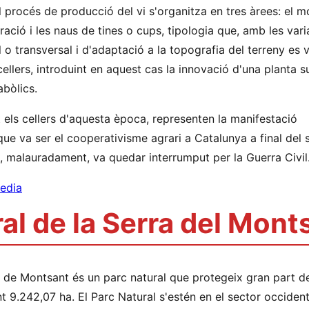
el procés de producció del vi s'organitza en tres àrees: el m
ració i les naus de tines o cups, tipologia que, amb les vari
 o transversal i d'adaptació a la topografia del terreny es 
 cellers, introduint en aquest cas la innovació d'una planta s
abòlics.
nt els cellers d'aquesta època, representen la manifestació
que va ser el cooperativisme agrari a Catalunya a final del s
, malauradament, va quedar interrumput per la Guerra Civil
edia
al de la Serra del Mont
a de Montsant és un parc natural que protegeix gran part de
9.242,07 ha. El Parc Natural s'estén en el sector occident