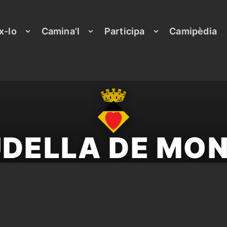
x-lo
Camina'l
Participa
Camipèdia
DELLA DE MO