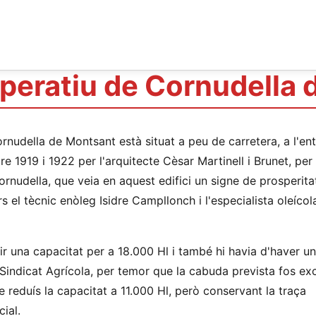
operatiu de Cornudella
rnudella de Montsant està situat a peu de carretera, a l'en
re 1919 i 1922 per l'arquitecte Cèsar Martinell i Brunet, per
ornudella, que veia en aquest edifici un signe de prosperita
 el tècnic enòleg Isidre Campllonch i l'especialista oleícol
nir una capacitat per a 18.000 Hl i també hi havia d'haver u
l Sindicat Agrícola, per temor que la cabuda prevista fos ex
 reduís la capacitat a 11.000 Hl, però conservant la traça
cial.