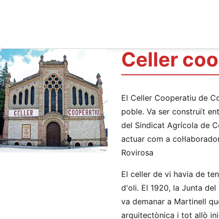
Celler co
El Celler Cooperatiu de Co
poble. Va ser construït ent
del Sindicat Agrícola de C
actuar com a col·laboradors
Rovirosa
El celler de vi havia de te
d'oli. El 1920, la Junta de
va demanar a Martinell que
arquitectònica i tot allò ini