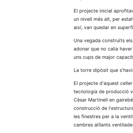
El projecte inicial aprofit
un nivell més alt, per esta
així, van quedar en superfí
Una vegada construïts els c
adonar que no calia haver r
uns cups de major capacita
La torre dipòsit que s'havia
El projecte d'aquest celle
tecnologia de producció vi
Cèsar Martinell en gairebé 
construcció de l'estructur
les finestres per a la venti
cambres aïllants ventilades