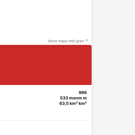
Veure mapa més gran ↗
966
533 msnm m
63,5 km² km²