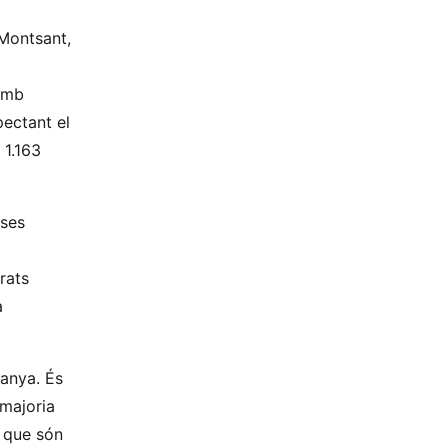
Montsant,
 amb
pectant el
 1.163
rses
rats
a
tanya. És
 majoria
a que són