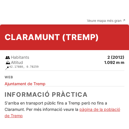
Veure mapa més gran ↗
CLARAMUNT (TREMP)
👥
Habitants
2 (2012)
⛰️
Altitud
1.092 m m
42.17880, 0.78259
📍
WEB
Ajuntament de Tremp
INFORMACIÓ PRÀCTICA
S'arriba en transport públic fins a Tremp però no fins a
Claramunt. Per més informació veure la
pàgina de la població
de Tremp