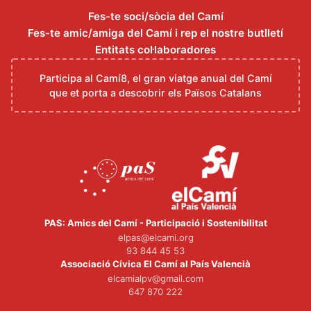
Fes-te soci/sòcia del Camí
Fes-te amic/amiga del Camí i rep el nostre butlletí
Entitats col·laboradores
Participa al Camí8, el gran viatge anual del Camí
que et porta a descobrir els Països Catalans
PAS: Amics del Camí - Participació i Sostenibilitat
elpas@elcami.org
93 844 45 53
Associació Cívica El Camí al País Valencià
elcamialpv@gmail.com
647 870 222