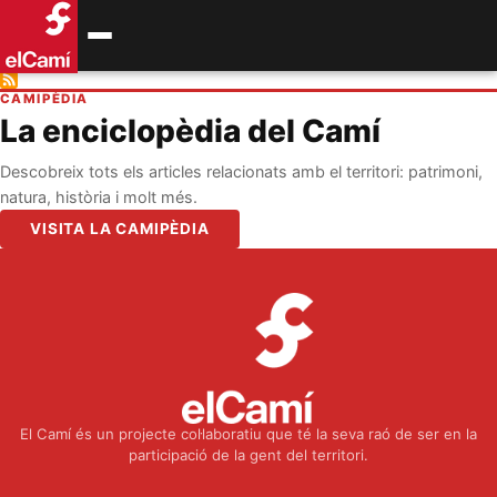
CAMIPÈDIA
La enciclopèdia del Camí
Descobreix tots els articles relacionats amb el territori: patrimoni,
natura, història i molt més.
VISITA LA CAMIPÈDIA
El Camí és un projecte col·laboratiu que té la seva raó de ser en la
participació de la gent del territori.