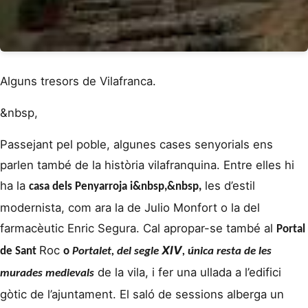
Alguns tresors de Vilafranca.
&nbsp,
Passejant pel poble, algunes cases senyorials ens
parlen també de la història vilafranquina. Entre elles hi
ha la
les d’estil
casa dels Penyarroja
i&nbsp,&nbsp,
modernista, com ara la de Julio Monfort o la del
farmacèutic Enric Segura. Cal apropar-se també al
Portal
Roc
XIV
de Sant
o
Portalet
, del segle
, única resta de les
de la vila, i fer una ullada a l’edifici
murades medievals
gòtic de l’ajuntament. El saló de sessions alberga un