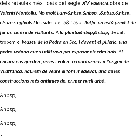
dels retaules més lloats del segle
XV
obra de
valencià,
Valentí Montoliu
. No molt lluny
&nbsp,&nbsp,
,&nbsp,&nbsp,
de la&nbsp,
els arcs ogivals i les sales
llotja,
on està previst de
fer un centre de visitants. A la planta&nbsp,&nbsp,
de dalt
trobem el
Museu de la Pedra en Sec,
i davant el
pilleric,
una
pedra redona que s’utilitzava per exposar els criminals. Si
encara ens queden forces i volem remuntar-nos a l’origen de
Vilafranca, haurem de veure el
forn medieval,
una de les
construccions més antigues del primer nucli urbà.
&nbsp,
&nbsp,
&nbsp,