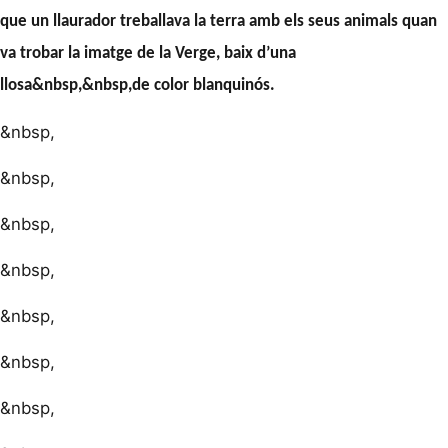
que un llaurador treballava la terra amb els seus animals quan
va trobar la imatge de la Verge, baix d’una
llosa&nbsp,&nbsp,de color blanquinós.
&nbsp,
&nbsp,
&nbsp,
&nbsp,
&nbsp,
&nbsp,
&nbsp,