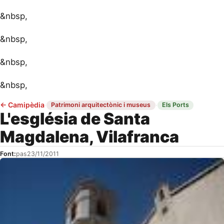
&nbsp,
&nbsp,
&nbsp,
&nbsp,
←
Camipèdia
·
·
Patrimoni arquitectònic i museus
Els Ports
L'església de Santa
Magdalena, Vilafranca
Font:
pas
23/11/2011