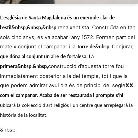
L’
església de Santa Magdalena
és un exemple clar de
renaixentista. Construïda en tan
l’estil&nbsp,&nbsp,&nbsp,
sols cinc anys, es va acabar l’any 1572. Formen part del
mateix conjunt el campanar i la
Conjurar,
Torre de&nbsp,
que dóna al conjunt un aire de fortalesa. La
construcció d’aquesta torre fou
primera&nbsp,&nbsp,
immediatament posterior a la del temple, tot i que la
que podem admirar avui dia és de principi del segle
XX
,
com el campanar. Acaba de ser restaurada i prompte s’hi
ubicarà la col·lecció d’art religiós i un centre que arreplegarà la
història de la localitat.
&nbsp,