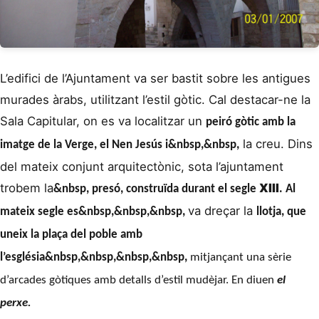
L’edifici de l’Ajuntament va ser bastit sobre les antigues
murades àrabs, utilitzant l’estil gòtic. Cal destacar-ne la
Sala Capitular, on es va localitzar un
peiró gòtic
amb la
la creu. Dins
imatge de la Verge, el Nen Jesús i&nbsp,&nbsp,
del mateix conjunt arquitectònic, sota l’ajuntament
trobem la
XIII
&nbsp,
presó,
construïda durant el segle
. Al
va dreçar la
mateix segle es&nbsp,&nbsp,&nbsp,
llotja,
que
uneix la plaça del poble amb
l’església&nbsp,&nbsp,&nbsp,&nbsp,
mitjançant una sèrie
d’arcades gòtiques amb detalls d’estil mudèjar. En diuen
el
perxe.