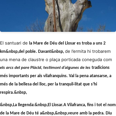
El santuari de
la Mare de Déu del Llosar es troba
a uns 2
de l’ermita hi trobarem
km
&nbsp,del poble.
Davant&nbsp,
una mena de claustre o plaça porticada coneguda com
els arcs del pare Plàcid
, testimoni d’algunes de les
tradicions
més importants per als vilafranquins. Val la pena atansarse, a
més de la bellesa del lloc, per la tranquil·litat que s’hi
respira.&nbsp,
&nbsp,
La llegenda:&nbsp,
El Llosar.
A Vilafranca, fins i tot el nom
de la Mare de Déu té a
&nbsp,&nbsp,veure amb la pedra. Diu