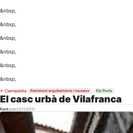
&nbsp,
&nbsp,
&nbsp,
&nbsp,
&nbsp,
&nbsp,
←
Camipèdia
·
·
Patrimoni arquitectònic i museus
Els Ports
El casc urbà de Vilafranca
Font:
pas
23/11/2011