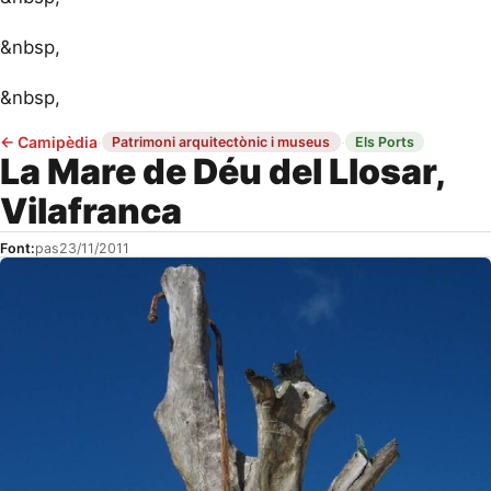
&nbsp,
&nbsp,
←
Camipèdia
·
·
Patrimoni arquitectònic i museus
Els Ports
La Mare de Déu del Llosar,
Vilafranca
Font:
pas
23/11/2011