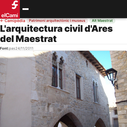
←
Camipèdia
·
·
Patrimoni arquitectònic i museus
Alt Maestrat
L'arquitectura civil d'Ares
del Maestrat
Font:
pas
24/11/2011