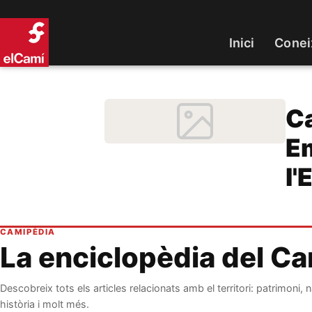
Inici
Conei
Ca
Em
l'
CAMIPÈDIA
La enciclopèdia del C
Descobreix tots els articles relacionats amb el territori: patrimoni, n
història i molt més.