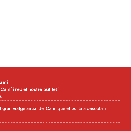
Camí
amí i rep el nostre butlletí
s
el gran viatge anual del Camí que et porta a descobrir