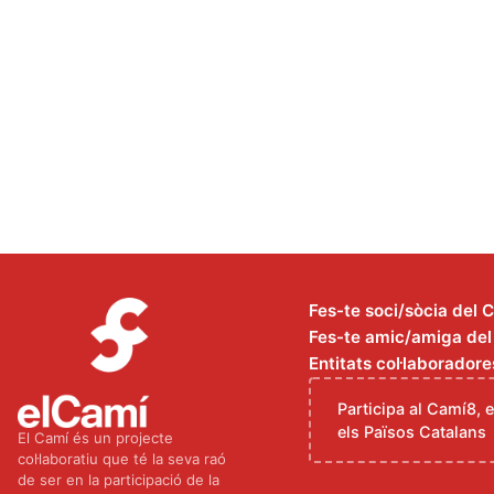
Fes-te soci/sòcia del 
Fes-te amic/amiga del C
Entitats col·laboradore
Participa al Camí8, 
els Països Catalans
El Camí és un projecte
col·laboratiu que té la seva raó
de ser en la participació de la