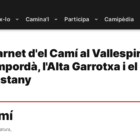
x-lo
Camina'l
Participa
Camipèdia
rnet d'el Camí al Vallespir,
pordà, l'Alta Garrotxa i el
Estany
amí
atura,