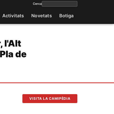
Cerca
Activitats
Novetats
Botiga
Navega
princip
 l'Alt
 Pla de
VISITA LA CAMIPÈDIA