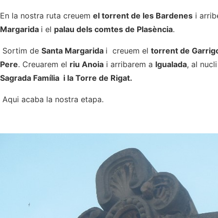
En la nostra ruta creuem
el torrent de les Bardenes
i arri
Margarida
i el
palau dels comtes de Plasència
.
Sortim de
Santa Margarida
i creuem el
torrent de Garrig
Pere
. Creuarem el
riu Anoia
i arribarem a
Igualada
, al nuc
Sagrada Família i la Torre de Rigat.
Aqui acaba la nostra etapa.