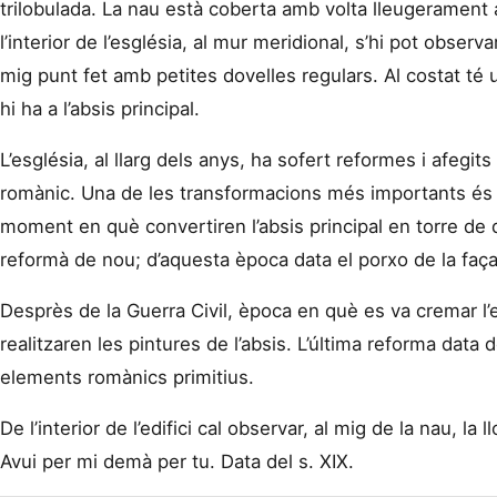
trilobulada. La nau està coberta amb volta lleugerament 
l’interior de l’església, al mur meridional, s’hi pot observ
mig punt fet amb petites dovelles regulars. Al costat té 
hi ha a l’absis principal.
L’església, al llarg dels anys, ha sofert reformes i afegit
romànic. Una de les transformacions més importants és la d
moment en què convertiren l’absis principal en torre de
reformà de nou; d’aquesta època data el porxo de la faça
Desprès de la Guerra Civil, època en què es va cremar l’esg
realitzaren les pintures de l’absis. L’última reforma data d
elements romànics primitius.
De l’interior de l’edifici cal observar, al mig de la nau, la ll
Avui per mi demà per tu. Data del s. XIX.