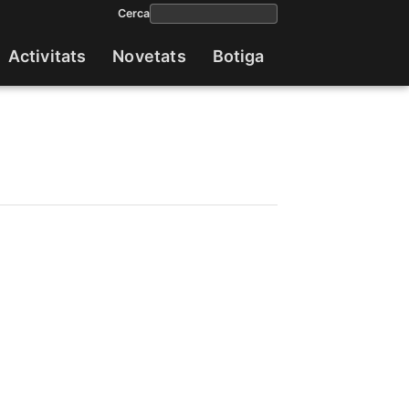
Cerca
Activitats
Novetats
Botiga
Navega
princip