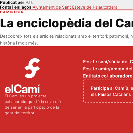
Publicat per:
Pas
Fonts i enllaços:
Ajuntament de Sant Esteve de Palautordera
CAMIPÈDIA
La enciclopèdia del C
Descobreix tots els articles relacionats amb el territori: patrimoni, n
història i molt més.
Fes-te soci/sòcia del 
Fes-te amic/amiga del C
Entitats col·laboradore
Participa al Camí8, 
els Països Catalans
El Camí és un projecte
col·laboratiu que té la seva raó
de ser en la participació de la
gent del territori.