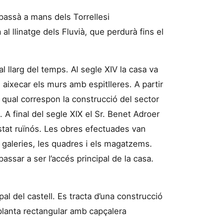
 passà a mans dels Torrellesi
al llinatge dels Fluvià, que perdurà fins el
al llarg del temps. Al segle XIV la casa va
an aixecar els murs amb espitlleres. A partir
 qual correspon la construcció del sector
à. A final del segle XIX el Sr. Benet Adroer
estat ruïnós. Les obres efectuades van
es galeries, les quadres i els magatzems.
assar a ser l’accés principal de la casa.
pal del castell. Es tracta d’una construcció
 planta rectangular amb capçalera