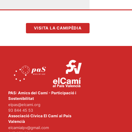
VISITA LA CAMIPÈDIA
PAS: Amics del Camí - Participació i
Sostenibilitat
elpas@elcami.org
93 844 45 53
Associació Cívica El Camí al País
Valencià
elcamialpv@gmail.com