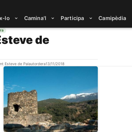
x-lo
Camina'l
Participa
Camipèdia
ra
Esteve de
nt Esteve de Palautordera
13/11/2018