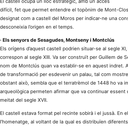
El castell ocupa un lloc estratègic, amb un accés
difícil, fet que permet entendre el topònim de Mont-Clos 
designat com a castell del Moros per indicar-ne una cons
desconeixia l’origen en el temps.
· Els senyors de Sesagudes, Montseny i Montclús
Els orígens d’aquest castell podrien situar-se al segle XI
correspon al segle XIII. Va ser construït per Guillem de 
nom de Montclús quan va establir-se en aquest indret. A
de transformació per esdevenir un palau, tal com mostren 
obstant això, sembla que el terratrèmol de 1448 ho va imp
arqueològica permeten afirmar que va continuar essent 
meitat del segle XVII.
El castell estava format pel recinte sobirà i el jussà. En e
l’homenatge, al voltant de la qual es distribuïen diferent