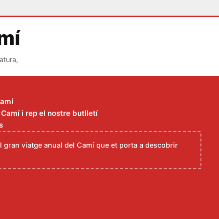
amí
atura,
Camí
amí i rep el nostre butlletí
s
el gran viatge anual del Camí que et porta a descobrir