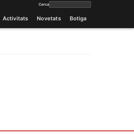
Cerca
Activitats
Novetats
Botiga
Navega
princip