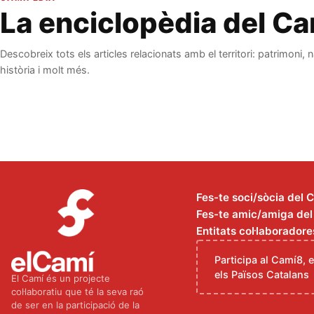
La enciclopèdia del C
Descobreix tots els articles relacionats amb el territori: patrimoni, n
història i molt més.
Fes-te soci/sòcia del 
Fes-te amic/amiga del C
Entitats col·laboradore
Participa al Camí8, 
els Països Catalans
El Camí és un projecte
col·laboratiu que té la seva raó
de ser en la participació de la