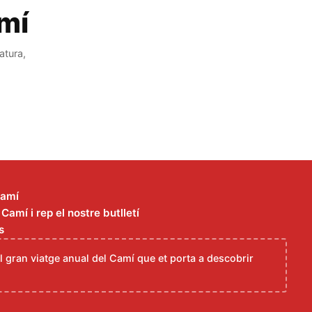
amí
atura,
Camí
amí i rep el nostre butlletí
s
el gran viatge anual del Camí que et porta a descobrir