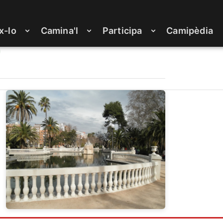
x-lo
Camina'l
Participa
Camipèdia