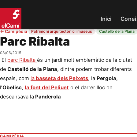
Inici
Conei
←
Camipèdia
·
·
Patrimoni arquitectònic i museus
Castelló de la Plana
Parc Ribalta
08/06/2015
El
parc Ribalta
és un jardí molt emblemàtic de la ciutat
de
Castelló de la Plana,
dintre podem trobar diferents
espais, com
la
basseta dels Peixets
, la
Pergola,
l
'Obelisc
,
la font del Peliuet
o el darrer lloc on
descansava la
Panderola
CAMIPÈDIA