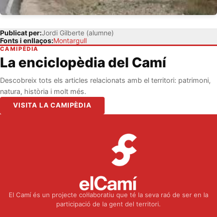
Publicat per:
Jordi Gilberte (alumne)
Fonts i enllaços:
Montargull
CAMIPÈDIA
La enciclopèdia del Camí
Descobreix tots els articles relacionats amb el territori: patrimoni,
natura, història i molt més.
VISITA LA CAMIPÈDIA
El Camí és un projecte col·laboratiu que té la seva raó de ser en la
participació de la gent del territori.