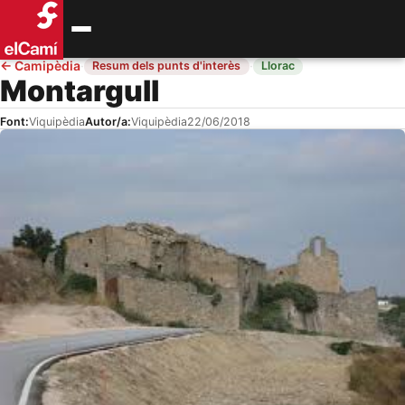
←
Camipèdia
·
·
Resum dels punts d'interès
Llorac
Montargull
Font:
Viquipèdia
Autor/a:
Viquipèdia
22/06/2018