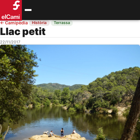
←
Camipèdia
·
·
Història
Terrassa
Llac petit
22/11/2017