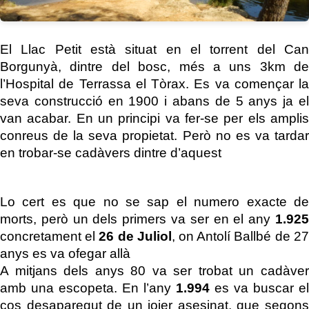
El Llac Petit està situat en el torrent del Can
Borgunyà, dintre del bosc, més a uns 3km de
l’Hospital de Terrassa el Tòrax. Es va començar la
seva construcció en 1900 i abans de 5 anys ja el
van acabar. En un principi va fer-se per els amplis
conreus de la seva propietat. Però no es va tardar
en trobar-se cadàvers dintre d’aquest
Lo cert es que no se sap el numero exacte de
morts, però un dels primers va ser en el any
1.925
concretament el
26 de Juliol
, on Antolí Ballbé de 27
anys es va ofegar allà
A mitjans dels anys 80 va ser trobat un cadàver
amb una escopeta. En l’any
1.994
es va buscar el
cos desaparegut de un joier asesinat, que segons