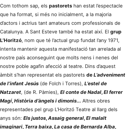
Com tothom sap, els
pastorets
han estat l’espectacle
que ha format, si més no inicialment, a la majoria
d’actors i actrius tant amateurs com professionals de
Catalunya. A Sant Esteve també ha estat així. El
grup
L’Horitzó
, nom que té l’actual grup fundat l’any 1971,
intenta mantenir aquesta manifestació tan arrelada al
nostre país aconseguint que molts nens i nenes del
nostre poble agafin afecció al teatre. Dins d’aquest
àmbit s’han representat els pastorets
de
L’adveniment
de l’infant Jesús
(de Folch i Torres),
L’estel de
Natzaret
, (de R. Pàmies),
El conte de Nadal
,
El ferrer
Magí
,
Història d’àngels i dimonis
...
Altres obres
representades pel grup L’Horitzó Teatre al llarg dels
anys són:
Els justos
,
Assaig general
,
El malalt
imaginari
,
Terra baixa
,
La casa de Bernarda Alba
,