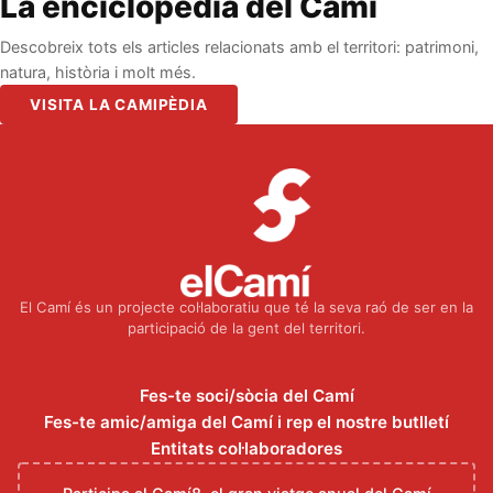
La enciclopèdia del Camí
Descobreix tots els articles relacionats amb el territori: patrimoni,
natura, història i molt més.
VISITA LA CAMIPÈDIA
El Camí és un projecte col·laboratiu que té la seva raó de ser en la
participació de la gent del territori.
Fes-te soci/sòcia del Camí
Fes-te amic/amiga del Camí i rep el nostre butlletí
Entitats col·laboradores