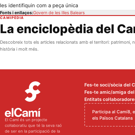
les identifiquin com a peça única
Fonts i enllaços:
Govern de les Illes Balears
CAMIPÈDIA
La enciclopèdia del C
Descobreix tots els articles relacionats amb el territori: patrimoni, n
història i molt més.
Fes-te soci/sòcia del 
Fes-te amic/amiga del C
Entitats col·laboradore
Participa al Camí8, 
els Països Catalans
El Camí és un projecte
col·laboratiu que té la seva raó
de ser en la participació de la