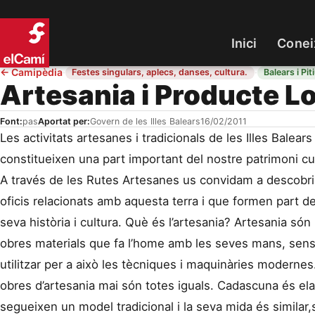
Inici
Conei
←
Camipèdia
·
·
Festes singulars, aplecs, danses, cultura.
Balears i Pi
Artesania i Producte L
Font:
pas
Aportat per:
Govern de les Illes Balears
16/02/2011
Les activitats artesanes i tradicionals de les Illes Balears
constitueixen una part important del nostre patrimoni cul
A través de les Rutes Artesanes us convidam a descobri
oficis relacionats amb aquesta terra i que formen part de
seva història i cultura. Què és l’artesania? Artesania són 
obres materials que fa l’home amb les seves mans, sen
utilitzar per a això les tècniques i maquinàries modernes
obres d’artesania mai són totes iguals. Cadascuna és el
segueixen un model tradicional i la seva mida és similar