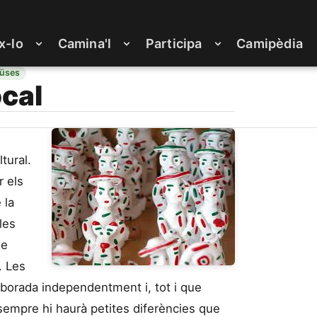
x-lo
Camina'l
Participa
Camipèdia
tiüses
ocal
tural.
r els
 la
les
se
. Les
aborada independentment i, tot i que
,sempre hi haurà petites diferències que