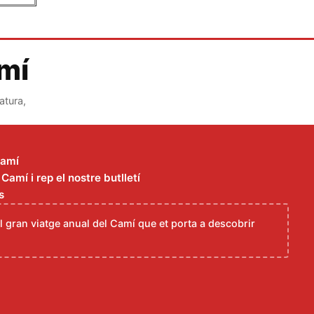
amí
atura,
Camí
amí i rep el nostre butlletí
s
el gran viatge anual del Camí que et porta a descobrir