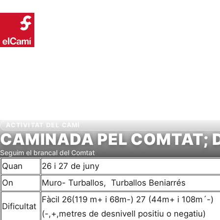
Inici
Conei
ACTIVITAT DEL CAMÍ
CAMINADA PEL COMTAT; D
Seguim el brancal del Comtat
Quan
26 i 27 de juny
On
Muro- Turballos, Turballos Beniarrés
Fàcil 26(119 m+ i 68m-) 27 (44m+ i 108m´-)
Dificultat
(-,+,metres de desnivell positiu o negatiu)