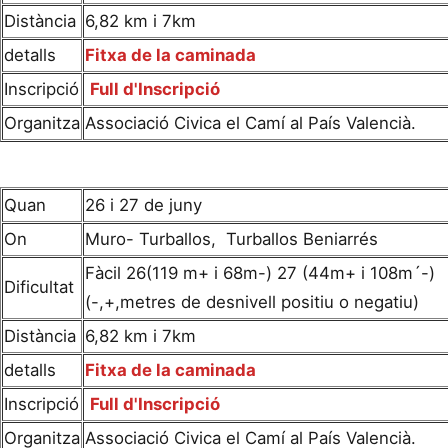
Distància
6,82 km i 7km
detalls
Fitxa de la caminada
Inscripció
Full d'Inscripció
Organitza
Associació Civica el Camí al País Valencià.
Quan
26 i 27 de juny
On
Muro- Turballos, Turballos Beniarrés
Fàcil 26(119 m+ i 68m-) 27 (44m+ i 108m´-)
Dificultat
(-,+,metres de desnivell positiu o negatiu)
Distància
6,82 km i 7km
detalls
Fitxa de la caminada
Inscripció
Full d'Inscripció
Organitza
Associació Civica el Camí al País Valencià.