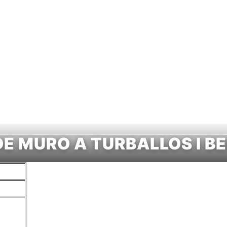
x-lo
Camina'l
Participa
Camipèdia
E MURO A TURBALLOS I B