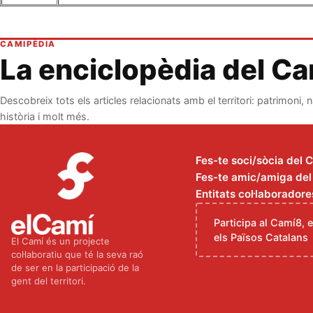
CAMIPÈDIA
La enciclopèdia del C
Descobreix tots els articles relacionats amb el territori: patrimoni, n
història i molt més.
Fes-te soci/sòcia del 
Fes-te amic/amiga del C
Entitats col·laboradore
Participa al Camí8, 
els Països Catalans
El Camí és un projecte
col·laboratiu que té la seva raó
de ser en la participació de la
gent del territori.