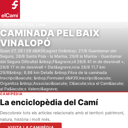
ACTIVITAT DEL CAMÍ
CAMINADA PEL BAIX
VINALOPÓ
Quan 27, 28 i 29 d&#39;agost On&nbsp; 27/8 Guardamar del
Segura, 28/8 Santa Pola - la Marina, 29/8 la Marina - Guardamar
del Segura Dificultat &nbsp;F&agrave;cil 28/8 41 m de desnivell +,
29/8 17 m de desnivell + Dist&agrave;ncia 28/8 11,7 km
29/8&nbsp; 8,88 km Detalls &nbsp;Fitxa de la caminada
Inscripci&oacute; &nbsp;Formulari d&#39;inscripci&oacute;
Organitza &nbsp;Associaci&oacute; C&iacute;vica el Cam&iacute;
al Pa&iacute;s Valenci&agrave;
CAMIPÈDIA
La enciclopèdia del Camí
Descobreix tots els articles relacionats amb el territori: patrimoni,
natura, història i molt més.
VISITA LA CAMIPÈDIA