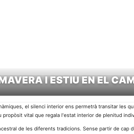
x-lo
Camina'l
Participa
Camipèdia
IMAVERA I ESTIU EN EL CA
inàmiques, el silenci interior ens permetrà transitar les q
 propòsit vital que regala l'estat interior de plenitud indivi
ncestral de les diferents tradicions. Sense partir de cap d