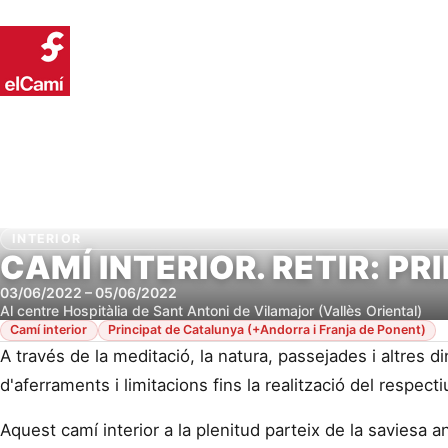
Inici
Conei
INTERIOR
CAMÍ INTERIOR. RETIR: PR
03/06/2022
–
05/06/2022
Al centre Hospitàlia de Sant Antoni de Vilamajor (Vallès Oriental)
Camí interior
Principat de Catalunya (+Andorra i Franja de Ponent)
A través de la meditació, la natura, passejades i altres d
d'aferraments i limitacions fins la realització del respectiu
Aquest camí interior a la plenitud parteix de la saviesa a