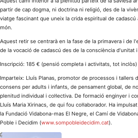
Aquest camí interior a la plenitud parteix de la saviesa a
partir de cap dogma, ni doctrina ni religió, des de la viv
viatge fascinant que uneix la crida espiritual de cadascú
món.
Aquest retir se centrarà en la fase de la primavera i de l'
de la vocació de cadascú des de la consciència d'unitat i 
Inscripció: 185 € (pensió completa i activitats, tot inclòs)
Imparteix: Lluís Planas, promotor de processos i tallers d
consens per adults i infants, de pensament global, de novi
plenitud individual i col·lectiva. De formació enginyer i
Lluís Maria Xirinacs, de qui fou col·laborador. Ha impulsat
la Fundació Vidabona-mas El Negre, el Camí de Vidabon
Poble i Decidim (
www.sompobleidecidim.cat
).