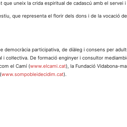
nt que uneix la crida espiritual de cadascú amb el servei
'estiu, que representa el florir dels dons i de la vocació 
de democràcia participativa, de diàleg i consens per adul
dual i col·lectiva. De formació enginyer i consultor mediam
 com el Camí (
www.elcami.cat
), la Fundació Vidabona-ma
(
www.sompobleidecidim.cat
).