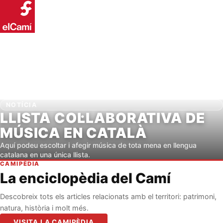
NOTÍCIA
LLISTA COL·LABORATIVA DE
MÚSICA EN CATALÀ
Aquí podeu escoltar i afegir música de tota mena en llengua
catalana en una única llista.
CAMIPÈDIA
La enciclopèdia del Camí
Descobreix tots els articles relacionats amb el territori: patrimoni,
natura, història i molt més.
VISITA LA CAMIPÈDIA