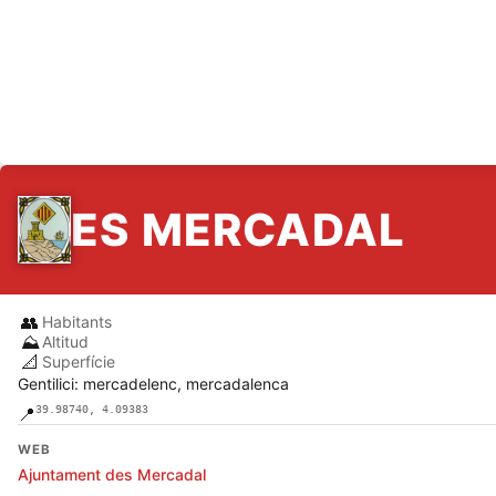
ES MERCADAL
👥
Habitants
⛰️
Altitud
📐
Superfície
Gentilici: mercadelenc, mercadalenca
39.98740, 4.09383
📍
WEB
Ajuntament des Mercadal