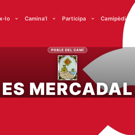
x-lo
Camina'l
Participa
Camipèdia
POBLE DEL CAMÍ
ES MERCADAL