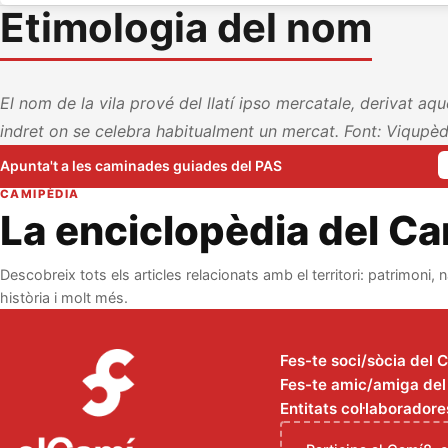
Etimologia del nom
El nom de la vila prové del llatí ipso mercatale, derivat aq
indret on se celebra habitualment un mercat. Font: Viqupèd
Apunta't a les caminades guiades del PAS
CAMIPÈDIA
La enciclopèdia del C
Descobreix tots els articles relacionats amb el territori: patrimoni, n
història i molt més.
Fes-te soci/sòcia del 
Fes-te amic/amiga del C
Entitats col·laboradore