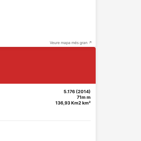
Veure mapa més gran ↗
5.176 (2014)
71m m
136,93 Km2 km²