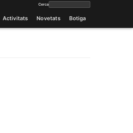
Cerca
Activitats
Novetats
Botiga
Navega
princip