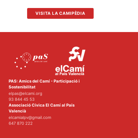
VISITA LA CAMIPÈDIA
PAS: Amics del Camí - Participació i
Sostenibilitat
elpas@elcami.org
93 844 45 53
Associació Cívica El Camí al País
Valencià
elcamialpv@gmail.com
647 870 222