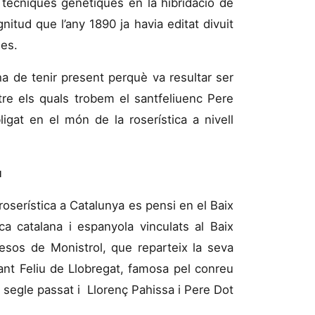
 tècniques genètiques en la hibridació de
itud que l’any 1890 ja havia editat divuit
ses.
a de tenir present perquè va resultar ser
tre els quals trobem el santfeliuenc Pere
bligat en el món de la roserística a nivell
u
roserística a Catalunya es pensi en el Baix
ica catalana i espanyola vinculats al Baix
uesos de Monistrol, que reparteix la seva
ant Feliu de Llobregat, famosa pel conreu
 segle passat i Llorenç Pahissa i Pere Dot