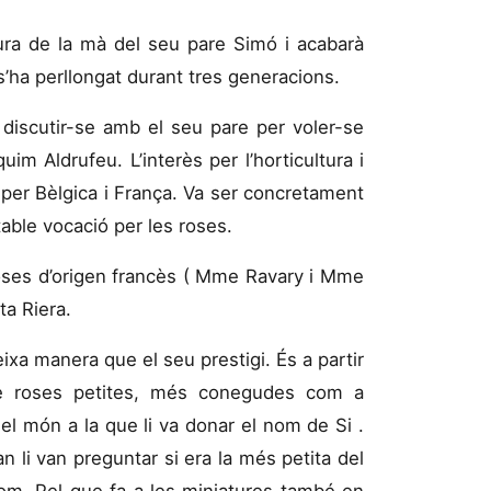
ura de la mà del seu pare Simó i acabarà
’ha perllongat durant tres generacions.
 discutir-se amb el seu pare per voler-se
uim Aldrufeu. L’interès per l’horticultura i
ar per Bèlgica i França. Va ser concretament
table vocació per les roses.
roses d’origen francès ( Mme Ravary i Mme
ta Riera.
eixa manera que el seu prestigi. És a partir
de roses petites, més conegudes com a
del món a la que li va donar el nom de Si
.
 li van preguntar si era la més petita del
om. Pel que fa a les miniatures també en