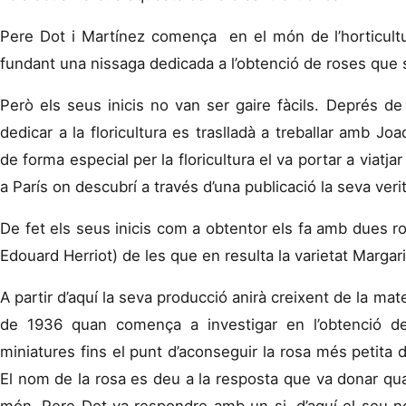
Pere Dot i Martínez comença en el món de l’horticult
fundant una nissaga dedicada a l’obtenció de roses que s
Però els seus inicis no van ser gaire fàcils. Deprés de
dedicar a la floricultura es traslladà a treballar amb Joaq
de forma especial per la floricultura el va portar a viatj
a París on descubrí a través d’una publicació la seva veri
De fet els seus inicis com a obtentor els fa amb dues 
Edouard Herriot) de les que en resulta la varietat Margari
A partir d’aquí la seva producció anirà creixent de la mat
de 1936 quan comença a investigar en l’obtenció 
miniatures fins el punt d’aconseguir la rosa més petita 
El nom de la rosa es deu a la resposta que va donar quan
món. Pere Dot va respondre amb un si, d’aquí el seu n