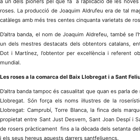
a un dels pioners pel que fa a l’aplicació de les noves
roses. La producció de Joaquim Aldrufeu era de tal magn
catàlegs amb més tres centes cinquanta varietats de ro
D’altra banda, el nom de Joaquim Aldrefeu, també se l’h
un dels mestres destacats dels obtentors catalans, en
Dot i Martínez, l’obtentor per excel·lència i referent o
mundial.
Les roses a la comarca del Baix Llobregat i a Sant Feli
D’altra banda tampoc és casualitat que quan es parla de 
Llobregat. Són força els noms il·lustres de la roseríst
Llobregat: Camprubí, Torre Blanca, la finca dels marq
propietat entre Sant Just Desvern, Sant Joan Despí i S
de rosers pràcticament fins a la dècada dels setanta del
i els seus hereus aquests darrers santfeliuencs.