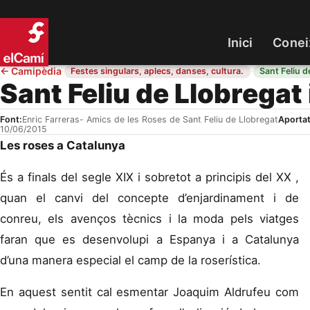
Inici
Conei
←
Camipèdia
·
·
Festes singulars, aplecs, danses, cultura.
Sant Feliu d
Sant Feliu de Llobregat 
Font:
Enric Farreras- Amics de les Roses de Sant Feliu de Llobregat
Aportat
10/06/2015
Les roses a Catalunya
És a finals del segle XIX i sobretot a principis del XX ,
quan el canvi del concepte d’enjardinament i de
conreu, els avenços tècnics i la moda pels viatges
faran que es desenvolupi a Espanya i a Catalunya
d’una manera especial el camp de la roserística.
En aquest sentit cal esmentar Joaquim Aldrufeu com