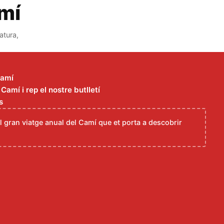
amí
atura,
Camí
amí i rep el nostre butlletí
s
el gran viatge anual del Camí que et porta a descobrir