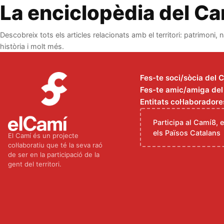
La enciclopèdia del C
Descobreix tots els articles relacionats amb el territori: patrimoni, n
història i molt més.
Fes-te soci/sòcia del 
Fes-te amic/amiga del C
Entitats col·laboradore
Participa al Camí8, 
els Països Catalans
El Camí és un projecte
col·laboratiu que té la seva raó
de ser en la participació de la
gent del territori.