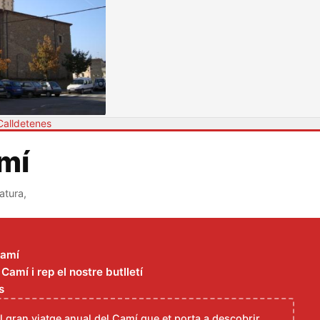
Calldetenes
amí
atura,
Camí
amí i rep el nostre butlletí
s
el gran viatge anual del Camí que et porta a descobrir