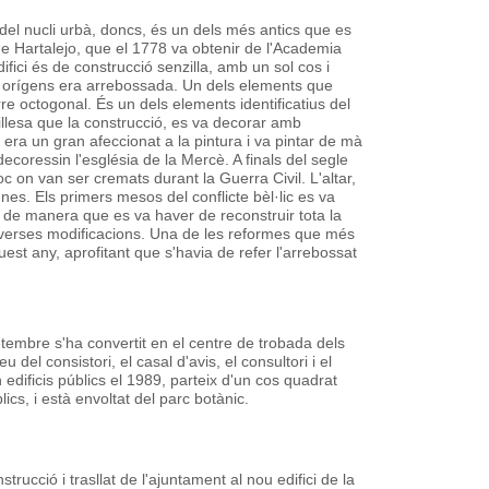
 del nucli urbà, doncs, és un dels més antics que es
 de Hartalejo, que el 1778 va obtenir de l'Academia
difici és de construcció senzilla, amb un sol cos i
s orígens era arrebossada.
Un dels elements que
e octogonal. És un dels elements identificatius del
nzillesa que la construcció, es va decorar amb
o era un gran afeccionat a la pintura i va pintar de mà
coressin l'església de la Mercè. A finals del segle
loc on van ser cremats durant la Guerra Civil.
L'altar,
s. Els primers mesos del conflicte bèl·lic es va
va, de manera que es va haver de reconstruir tota la
diverses modificacions. Una de les reformes que més
quest any, aprofitant que s'havia de refer l'arrebossat
tembre s'ha convertit en el centre de trobada dels
 del consistori, el casal d'avis, el consultori i el
dificis públics el 1989, parteix d'un cos quadrat
ics, i està envoltat del parc botànic.
rucció i trasllat de l'ajuntament al nou edifici de la