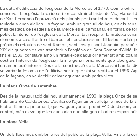
La data d'edificació de l'església de la Mercè és el 1778. Com a edifici
conserva. L'església la va idear i fer construir el bisbe de Vic, Manuel
de San Fernando l'aprovació dels plànols per tirar l'obra endavant.
L'e
teulada a dues aigües. La façana, amb un gran ull de bou, en els seu
més destaca de l'església de la Mercè és el campanar, en forma de torr
poble.
L'interior de l'església de la Mercè, tot i respirar la mateixa se
elements a cavall entre el barroc i el neoclacissisme. El bisbe Hartalej
pròpia els retaules de sant Ramon, sant Josep i sant Joaquim perquè de
XIX els quadres es van transferir a l'església de Sant Ramon d'Albió, l
fins el 1936, constava amb un retaule-baldaquí ornamentat amb columne
destruir l'interior de l'església i la imatgeria i ornaments que alberga
ornamentació interior.
Des de la construcció de la Mercè s'hi han fet 
va variar la fesomia de l'edificiva ser la que s'hi va realitzar el 1996. A
de la façana, es va decidir deixar aquesta amb pedra vista.
La plaça Onze de setembre
Des de la inauguració del nou ajuntament el 1990, la plaça Onze de se
habitants de Calldetenes. L'edifici de l'ajuntament allotja, a més de la seu
teatre. El nou ajuntament, que va guanyar un premi FAD de disseny en e
central, més elevat que les dues ales que allotgen els altres espais públ
La plaça Vella
Un dels llocs més emblemàtics del poble és la plaça Vella. Fins a la const