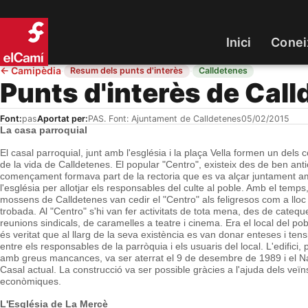
Inici
Conei
←
Camipèdia
·
·
Resum dels punts d'interès
Calldetenes
Punts d'interès de Cal
Font:
pas
Aportat per:
PAS. Font: Ajuntament de Calldetenes
05/02/2015
La casa parroquial
El casal parroquial, junt amb l'església i la plaça Vella formen un dels 
de la vida de Calldetenes. El popular "Centro", existeix des de ben antic
començament formava part de la rectoria que es va alçar juntament 
l'església per allotjar els responsables del culte al poble. Amb el temps,
mossens de Calldetenes van cedir el "Centro" als feligresos com a lloc
trobada. Al "Centro" s'hi van fer activitats de tota mena, des de catequ
reunions sindicals, de caramelles a teatre i cinema. Era el local del po
és veritat que al llarg de la seva existència es van donar enteses i ten
entre els responsables de la parròquia i els usuaris del local. L'edifici, pe
amb greus mancances, va ser aterrat el 9 de desembre de 1989 i el Nad
Casal actual. La construcció va ser possible gràcies a l'ajuda dels veï
econòmiques.
L'Església de La Mercè