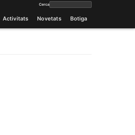
Cerca
Activitats
Novetats
Botiga
Navega
princip