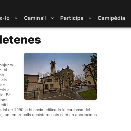
x-lo
Camina'l
Participa
Camipèdia
ldetenes
conjunts
. Al
amb
 els
 de
esis a
ble. Bé
sions
tit i
al de 1990 ja hi havia edificada la carcassa del
ns, tant en treballs desinteressats com en aportacions