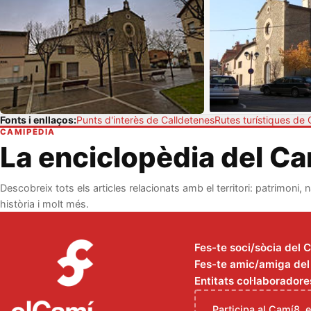
Fonts i enllaços:
Punts d'interès de Calldetenes
Rutes turístiques de 
CAMIPÈDIA
La enciclopèdia del C
Descobreix tots els articles relacionats amb el territori: patrimoni, n
història i molt més.
Fes-te soci/sòcia del 
Fes-te amic/amiga del C
Entitats col·laboradore
Participa al Camí8, 