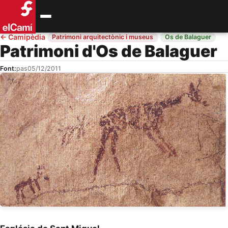
←
Camipèdia
·
·
Patrimoni arquitectònic i museus
Os de Balaguer
Patrimoni d'Os de Balaguer
Font:
pas
05/12/2011