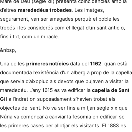
Mare de Déu (segle
xii
) presenta coincidències amb la
d’altres
marededéus trobades
. Les imatges,
segurament, van ser amagades perquè el poble les
trobés i les considerés com el llegat d’un sant antic o,
fins i tot, com un miracle.
&nbsp,
Una de les
primeres notícies
data del
1162
, quan està
documentada l’existència d’un alberg a prop de la capella
que servia d’aixopluc als devots que pujaven a visitar la
marededéu. L’any 1615 es va edificar la
capella de Sant
Gil
a l’indret on suposadament s’havien trobat els
objectes del sant. No va ser fins a mitjan segle
xix
que
Núria va començar a canviar la fesomia en edificar-se
les primeres cases per allotjar els visitants. El 1883 es