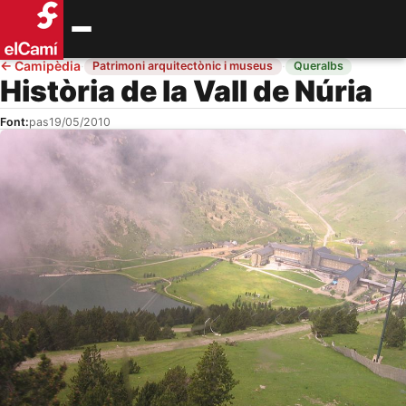
←
Camipèdia
·
·
Patrimoni arquitectònic i museus
Queralbs
Història de la Vall de Núria
Font:
pas
19/05/2010