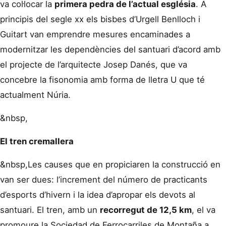
va col·locar la
primera pedra de l’actual església
. A
principis del segle
xx
els bisbes d’Urgell Benlloch i
Guitart van emprendre mesures encaminades a
modernitzar les dependències del santuari d’acord amb
el projecte de l’arquitecte Josep Danés, que va
concebre la fisonomia amb forma de lletra U que té
actualment Núria.
&nbsp,
El tren cremallera
&nbsp,
Les causes que en propiciaren la construcció en
van ser dues: l’increment del número de practicants
d’esports d’hivern i la idea d’apropar els devots al
santuari. El tren, amb un
recorregut de 12,5 km
, el va
promoure la Sociedad de Ferrocarriles de Montaña a