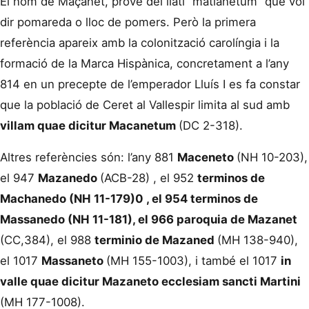
El nom de Maçanet, prové del llatí “matianetum” que vol
dir pomareda o lloc de pomers. Però la primera
referència apareix amb la colonització carolíngia i la
formació de la Marca Hispànica, concretament a l’any
814 en un precepte de l’emperador Lluís I es fa constar
que la població de Ceret al Vallespir limita al sud amb
villam quae dicitur Macanetum
(DC 2-318).
Altres referències són: l’any 881
Maceneto
(NH 10-203),
el 947
Mazanedo
(ACB-28) , el 952
terminos de
Machanedo (NH 11-179)0 , el 954 terminos de
Massanedo (NH 11-181), el 966 paroquia de Mazanet
(CC,384), el 988
terminio de Mazaned
(MH 138-940),
el 1017
Massaneto
(MH 155-1003), i també el 1017
in
valle quae dicitur Mazaneto ecclesiam sancti Martini
(MH 177-1008).