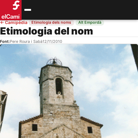
←
Camipèdia
·
·
Etimologia dels noms
Alt Empordà
Etimologia del nom
Font:
Pere Roura i Sabà
12/11/2010