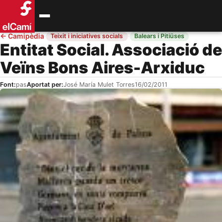
←
Camipèdia
·
·
Teixit i iniciatives socials
Balears i Pitiüses
Entitat Social. Associació de
Veïns Bons Aires-Arxiduc
Font:
pas
Aportat per:
José María Mulet Torres
16/02/2011