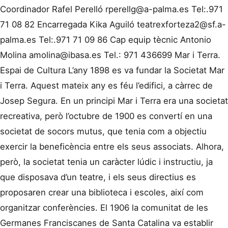
Coordinador Rafel Perelló
rperellg@a-palma.es
Tel:.971
71 08 82 Encarregada Kika Aguiló
teatrexforteza2@sf.a-
palma.es
Tel:.971 71 09 86 Cap equip tècnic Antonio
Molina
amolina@ibasa.es
Tel.: 971 436699 Mar i Terra.
Espai de Cultura L’any 1898 es va fundar la Societat Mar
i Terra. Aquest mateix any es féu l’edifici, a càrrec de
Josep Segura. En un principi Mar i Terra era una societat
recreativa, però l’octubre de 1900 es convertí en una
societat de socors mutus, que tenia com a objectiu
exercir la beneficència entre els seus associats. Alhora,
però, la societat tenia un caràcter lúdic i instructiu, ja
que disposava d’un teatre, i els seus directius es
proposaren crear una biblioteca i escoles, així com
organitzar conferències. El 1906 la comunitat de les
Germanes Franciscanes de Santa Catalina va establir