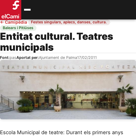
←
Camipèdia
·
·
Festes singulars, aplecs, danses, cultura.
Balears i Pitiüses
Entitat cultural. Teatres
municipals
Font:
pas
Aportat per:
Ajuntament de Palma
17/02/2011
Escola Municipal de teatre: Durant els primers anys comptà amb dues seccions: la infantil (de 8 a 13 anys) i la juvenil (de 14 a 17 anys). El grup juvenil es constituí en el grup Farsa. D’ençà de la seva fundació han presentat espectacles com: Petit circ (1985), La Comèdia de l’Art (1986), Improvisacions, Diàlegs de bruixes, Eureka-ka, Joc de cartes (1988), Can Tomeu (1988), El mestre (1988), L’estació (1989), El bruixot (1992), Naïf (1995), L’Olimp: Galeria de personatges, La disputa de l’ase, Impressions, Ciutat... El 1990 feren la primera sortida de l’illa i participaren a Barcelona en l’ambaixada artística Desembarcelona. Actuaren també en el recinte firal de l’Expo de Sevilla (1992) amb la cercavila Som el siurell, un homenatge a Joan Miró. Convocaren el II i III Concurs de Màscares. El curs 2007-08, quan era regidor de Cultura Nanda Ramon, va passar a ser gestionada per l’Associació Trenta-1. La principal novetat va ser la creació de la secció d’adults de l’escola. En va ser el coordinador en Pere J. Mascaró i formaren l’equip de professors: Ana Maria Gago, Gemma Abad i Ramon Ginard i el mateix Pere J. Mascaró. Representaren els títols següents: Estimats pares, Os-kar, X Amor i Beneït el pati. El curs 2008-09 la coordinació ha passat a mans de Lena Serra i forma l’equip de professorat: Margalida Cortès, Oliver Romero i Ramon Ginard. Entre els alumnes que han passat per l’escola podem destacar: Caterina Maria Alorda, Josep Ramon Cerdà, Maria de Lluc Herrero, Aina Cortès i Maria del Mar Forteza-Rey, entre d’altres. GRUP INFANTIL Curs adreçat a nins d’entre 8 i 11 anys. Horari: Dissabtes de 10 a 13h Lloc de realització de les classes: Mar i Terra Espai de Cultural GRUP PREADOLESCENTS Curs adreçat a joves d’edats compreses entre els 12 i 13 anys Horari: Dissabtes de 10 a 13h Lloc de realització: Mar i Terra Espai de Cultural GRUP D'ADOLESCENTS Curs adreçat a joves d’edats compreses entre els 14 i 17 anys Horari: Dilluns i Dimecres de 18h a 19’30h Lloc de realització: Mar i Terra Espai de Cultural GRUP D’ADULTS Curs adreçat a persones a partir dels 18 anys Horari: Dimarts i dijous de 19,30 a 21 h Lloc de realització: Mar i Terra Espai de Cultural Monogràfics Curs monogràfic de teatre núm. 3: Percussió corporal Edat: a partir de 14 anys. Capacitat:40-45 alumnes Inscripció: Mar i Terra, c. de Sant Magí, 89 de 16.30 a 21.30 h. Tel. 971452358 dies 29 i 30 de desembre de 2010, 3 i 4 de gener de 2011 Preu: 25 € Descripció: El taller té com a objectiu desenvolupar el sentit del ritme (a vegades adormit), la coordinació, la lateralitat i la musicalitat mitjançant jocs rítmics i exercicis progressius de percussió corporal. S’induirà l’alumnat a percebre el seu cos i també el seu entorn com a univers sonor susceptible de produir música. S’hi treballaran els ritmes a nivell grupal i els possibles bloquejos motrius a nivell individual. A qui va dirigit: A qualsevol persona que vulgui conèixer aquest món. No cal tenir-ne coneixements previs. Objectius del curs. S’hi treballarà, per una banda, la part tècnica (jocs rítmics, cànons...) i, per l’altra, la part d’improvisació sobre un tema muntat prèviament). Lloc de realització: Mar i Terra, c. de Sant Magí, 89. Tel. 971452358 Dates: 17, 18, 22, 24 i 25 de gener de 2011, de 19 a 21 h Durada: 10 h (5 sessions de 2 h) Curs monogràfic núm. 4: El clown viu emocions Professor: Oliver Romero Lloc de realització: Mar i Terra, c. de Sant Magí, 89, Tel. 971452358 Dates: del 12 de gener al 13 d’abril de 2011, de 19.30 a 21 h Durada: 21 h (13 sessions + 1 presentació) Edat: A partir de 17 anys. Capacitat: 15 alumnes. Inscripció: Mar i Terra, c. de Sant Magí, 89 de 16.30 a 21.30 h, Tel. 971452358 dies 29 i 30 de desembre de 2010, 3 i 4 de gener de 2011 Preu: 25 € Curs monogràfic núm. 4: El clown viu emocions Professor: Oliver Romero Lloc de realització: Mar i Terra, c. de Sant Magí, 89, Tel. 971452358 Dates: del 12 de gener al 13 d’abril de 2011, de 19.30 a 21 h Durada: 21 h (13 sessions + 1 presentació) Descripció: Quan parlam de clown o pallasso, no ens referim al personatge de circ molt maquillat que estam acostumats a veure, parlam d’una part de nosaltres mateixos que viu, reacciona i mostra els seus sentiments. A diferència dels personatges de teatre el clown es caracteritza per la sinceritat i perquè viu el present, trenca la quarta paret i amplifica tots els nostres registres, emocionals i vitals. Descobrir el nostre clown implica jugar a ser nosaltres mateixos multiplicat per dos, aprendre a viure el que passa en joc de fer-ne una interpretació, obrir molt els ulls per veure la reacció del públic, jugar amb les emocions, i recordar que un no FA de clown, un VIU el clown. La feina de clown és una feina amb màscara, i això obliga els participants a amplificar les emocions, la veu i l’expressió corporal, i a millorar el seu nivell interpretatiu en general. Objectius del curs: Descobrir aquesta personalitat clown que tenim tots amagada, arribar als estats de màxima sensibilitat, sentir i reaccionar més enllà dels cànons marcats pels costums. Continguts: Què és el clown? Integració del grup. Els estatus: “Cara blanca”. “August”. “Contra august”. Creació de números per a presentar amb públic. Material necessari. Imprescindible un nas de clown, roba còmoda, roba i objectes peculiars que tinguem a casa. Centre d'interpretació del Molí d'en Garleta: Es coneix que el Molí d’en Garleta l’any 1881 ja tenia aquest nom, durant la primera meitat del segle XX l’industrial català Ignasi Figuerola s’hi va fer una casa senyorial que el 1952 es convertí en la Residencia de los Molinos. El molí va estar habitat pel seu propietari, Gaspar Flexes i Balaguer “Garleta”, de llarga nissaga de moliners, fins que el 1993 l’Ajuntament de Palma l’adquirí. L’any 2003 es va finalitzar la restauració de l’estructura i maquinària del molí i el 2005 es va obrir com a centre d’interpretació de la història i evolució dels molins tradicionals fariners. La restauració del molí d’en Garleta va ser possible gràcies a la col•laboració de l’Associació Amics dels Molins amb l’Ajuntament de Palma a més del conveni amb el Consell de Mallorca a través del Departament de Promoció i Ocupació (FODESMA) que es varen encarregar de la restauració i posada en marxa de la maquinària del molí (antenada, maquinària i capell) Actualment s’organitzen visites guiades, tallers de cuina relacionats amb el blat i la farina i altres actes puntuals com la Festa dels Molins. Característiques del Molí d’en Garleta Funció principal Antigament, s’emprava per moldre blat per a la producció de farina mitjançant l’energia del vent. El molí és una màquina motriu que utilitza la força del vent per a moldre, el vent és recollit per unes antenes proveïdes de veles que transmeten el moviment giratori a un eix amb una roda dentada que, a la vegada, engrana amb un pinyó l’eix del qual transmet el moviment giratori a la mola. La torre és una construcció cilíndrica d’uns vuit metres d’altura, i un diàmetre exterior d’uns cinc metres. Les seves parets, de quasi un metre d’amplada, son fetes de pedres lligades amb morter i calç d’arena. El molí d’en Garleta és de torre ampla i a la seva base hi trobem l’antiga vivenda i magatzem del moliner, d’una planta i estructura quadrada. L’antenada és el conjunt d’antenes que mogudes amb la força del vent fan que la maquinària de l’interior del molí es posi en funcionament. La més comuna a Mallorca era la de sis antenes amb engraellat de sis perllongues, com podem observar al conjunt de molins fariners d’es Jonquet. Les antenes són engraellades i estan composades per sis perllongues. Veles. Sobre les sis antenes, es muntaven sis veles quadrades que eren les encarregades de recollir el vent. Hi havia vàries maneres de muntatge segons la força del vent (vela plena, escoada, escapçada o esquarterada). Moles són dues rodes de pedra de dos metres diàmetre per trenta centímetres de gruix, que estan col•locades una damunt l’altra i entre les cares oposades de les quals el gra quedava reduït a pols. FONTS - Col•legi oficial d’arquitectes de Balears. Els molins de vent fariners de les Illes Balears Antiga impremta Soler. 1979 - Associació d’Amics dels Molins de Mallorca. Els molins en el paisatge i l’arquitectura de les Illes Balears Exposició: Els molins en el paisatge i l’arquitectura de les Illes Balears. Casal Balaguer. 1994 - Barceló Milta, Gabriel, Benitez Mairata, Josep, Campins Llabrés, Bernat, Company Matas, Arnau, Deyà Gómez, Maria Angels, Fullana Puigserver, Pere, Garcia Llinàs, Alexandre, Ginard Bujosa, Alexandre, Ginard Bujosa, Antoni, Marimon Riutort, Antoni, Merino Santiesteban, Josep, Pieras Villalonga, Miquel, Pons Valens, Joan Manuel, Ripoll Martínez, Antònia, Santana Morro, Manel, Vives Amer, Francesca. Els Barris de Palma Promallorca, S.L.1994 - Ajuntament de Palma, Associació d’Agricultors i Ramaders Historia i evolució dels molins Col•lecció Palma Ciutat Educativa núm. 81 Adreça: Carrer Molí d’en Garleta, s/n 07013 Palma Tel: 971 280977 Teatre municipal del Passeig Mallorca: El Teatre Municipal situat al passeig de Mallorca de Palma, està ubicat a la planta baixa de l’edifici Miquel dels Sants Oliver. Fou construït entre 1963 i 1965, projectat per l’arquitecte Manuel Casanella Domènech. El seu origen es troba en el fet que l’Ajuntament de Palma cedí a l’Associació de la Premsa de Balears un solar en el passeig de Mallorca, a canvi de l’antiga seu d’aquesta associació del carrer d’en Mesquida i de la construcció d’un teatre municipal en el baixos del nou edifici. Aquest nou teatre fou explotat de forma provisional per l’Associació de la Premsa, que el rellogà a l’empresa de Rafel Salas Llompart. Era dedicat, sobretot, a cinema. El 1981-84, passà sota control directe de l’Ajuntament. Fou tancat i reformat. Després de la reforma, fou reinaugurat com a teatre el desembre de 1994. El 1995, a la seva façana s’instal•là un mural de ceràmica de Lluís Castaldo. On ens pots trobar