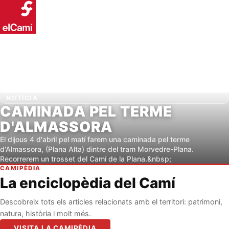
NOTÍCIA
CAMINADA PEL TERME
D'ALMASSORA
El dijous 4 d'abril pel matí farem una caminada pel terme
d'Almassora, (Plana Alta) dintre del tram Morvedre-Plana.
Recorrerem un trosset del Camí de la Plana.&nbsp;
CAMIPÈDIA
La enciclopèdia del Camí
Descobreix tots els articles relacionats amb el territori: patrimoni,
natura, història i molt més.
VISITA LA CAMIPÈDIA