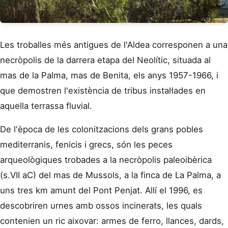
Les troballes més antigues de l'Aldea corresponen a una
necròpolis de la darrera etapa del Neolític, situada al
mas de la Palma, mas de Benita, els anys 1957-1966, i
que demostren l'existència de tribus instal·lades en
aquella terrassa fluvial.
De l'època de les colonitzacions dels grans pobles
mediterranis, fenicis i grecs, són les peces
arqueològiques trobades a la necròpolis paleoibèrica
(s.VII aC) del mas de Mussols, a la finca de La Palma, a
uns tres km amunt del Pont Penjat. Allí el 1996, es
descobriren urnes amb ossos incinerats, les quals
contenien un ric aixovar: armes de ferro, llances, dards,