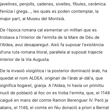
javelines, penjolls, cadenes, sivelles, fíbules, ceràmica
fenícia i grega..., les quals es poden contemplar, la
major part, al Museu del Montsià.
De l'època romana cal esmentar un mil·liari que es
trobava a l'interior de l'ermita de la Mare de Déu de
l'Aldea, avui desaparegut. Això fa suposar l'existència
d'una ruta romana litoral, paral·lela al suposat trajecte
interior de la Via Augusta.
De la invasió visigòtica i la posterior dominació àrab, ha
quedat el nom ALDEA, originari de l'àrab al-dái'a, que
significa llogaret, granja. A l'Aldea, hi havia un primitiu
nucli de població al lloc on es troba l'ermita, que, el 1148
caigué en mans del comte Ramon Berenguer IV. Però ja
abans, el 1146, el comte en féu donació a priori a Bernat