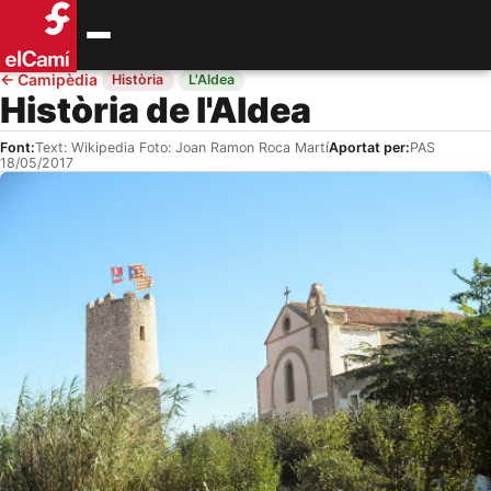
←
Camipèdia
·
·
Història
L'Aldea
Història de l'Aldea
Font:
Text: Wikipedia Foto: Joan Ramon Roca Martí
Aportat per:
PAS
18/05/2017