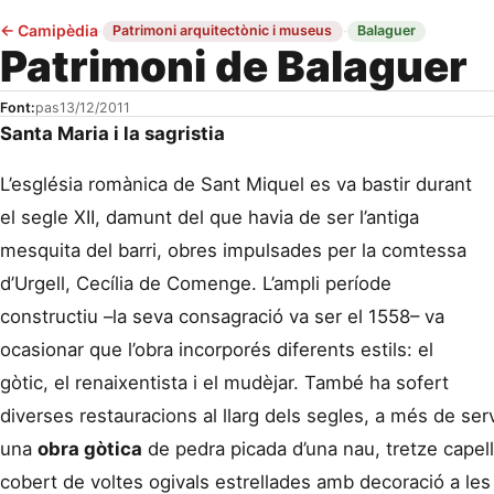
←
Camipèdia
·
·
Patrimoni arquitectònic i museus
Balaguer
Patrimoni de Balaguer
Font:
pas
13/12/2011
Santa Maria i la sagristia
L’església romànica de Sant Miquel es va bastir durant
el segle XII, damunt del que havia de ser l’antiga
mesquita del barri, obres impulsades per la comtessa
d’Urgell, Cecília de Comenge. L’ampli període
constructiu –la seva consagració va ser el 1558– va
ocasionar que l’obra incorporés diferents estils: el
gòtic, el renaixentista i el mudèjar. També ha sofert
diverses restauracions al llarg dels segles, a més de ser
una
obra gòtica
de pedra picada d’una nau, tretze capelle
cobert de voltes ogivals estrellades amb decoració a les 