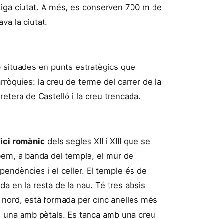
tiga ciutat. A més, es conserven 700 m de
va la ciutat.
e
situades en punts estratègics que
parròquies: la creu de terme del carrer de la
retera de Castelló i la creu trencada.
fici romànic
dels segles XII i XIII que se
bem, a banda del temple, el mur de
pendències i el celler. El temple és de
da en la resta de la nau. Té tres absis
a nord, està formada per cinc anelles més
 una amb pètals. Es tanca amb una creu