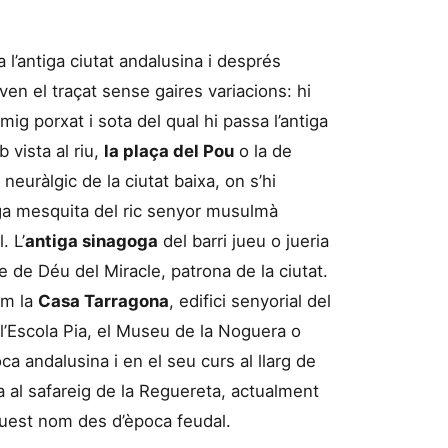
 l’antiga ciutat andalusina i després
en el traçat sense gaires variacions: hi
 mig porxat i sota del qual hi passa l’antiga
b vista al riu,
la plaça del Pou
o la de
neuràlgic de la ciutat baixa, on s’hi
tiga mesquita del ric senyor musulmà
. L’
antiga sinagoga
del barri jueu o jueria
e de Déu del Miracle, patrona de la ciutat.
om la
Casa Tarragona
, edifici senyorial del
 l’Escola Pia, el Museu de la Noguera o
ca andalusina i en el seu curs al llarg de
a al safareig de la Reguereta, actualment
uest nom des d’època feudal.