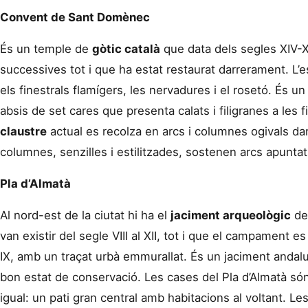
Convent de Sant Domènec
És un temple de
gòtic català
que data dels segles XIV-X
successives tot i que ha estat restaurat darrerament. L’e
els finestrals flamígers, les nervadures i el rosetó. És u
absis de set cares que presenta calats i filigranes a les f
claustre
actual es recolza en arcs i columnes ogivals da
columnes, senzilles i estilitzades, sostenen arcs apuntats
Pla d’Almatà
Al nord-est de la ciutat hi ha el
jaciment arqueològic
del
van existir del segle VIII al XII, tot i que el campament e
IX, amb un traçat urbà emmurallat. És un jaciment andalu
bon estat de conservació. Les cases del Pla d’Almatà són
igual: un pati gran central amb habitacions al voltant. 