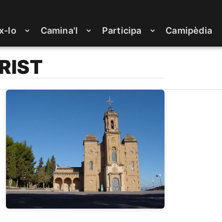
x-lo
Camina'l
Participa
Camipèdia
RIST