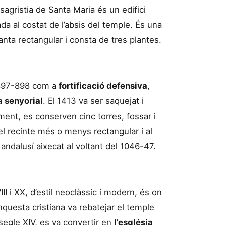
 sagristia de Santa Maria és un edifici
a al costat de l’absis del temple. És una
planta rectangular i consta de tres plantes.
y 897-898 com a
fortificació defensiva
,
a senyorial
. El 1413 va ser saquejat i
lment, es conserven cinc torres, fossar i
l recinte més o menys rectangular i al
ndalusí aixecat al voltant del 1046-47.
III i XX, d’estil neoclàssic i modern, és on
nquesta cristiana va rebatejar el temple
segle XIV, es va convertir en
l’església