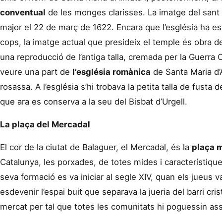
conventual
de les monges clarisses. La imatge del sant Cr
major el 22 de març de 1622. Encara que l’església ha e
cops, la imatge actual que presideix el temple és obra d
una reproducció de l’antiga talla, cremada per la Guerra Ci
veure una part de
l’església romànica
de Santa Maria d’
rosassa. A l’església s’hi trobava la petita talla de fusta
que ara es conserva a la seu del Bisbat d’Urgell.
La plaça del
Mercadal
El cor de la ciutat de Balaguer, el Mercadal, és la
plaça 
Catalunya, les porxades, de totes mides i característique
seva formació es va iniciar al segle XIV, quan els jueus va
esdevenir l’espai buit que separava la jueria del barri cri
mercat per tal que totes les comunitats hi poguessin assi