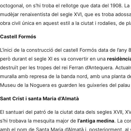
octogonal, on s’hi troba el rellotge que data del 1908. La
mudèjar renaixentista del segle XVI, que es troba adossad
obra civil única en aquest estil a la ciutat i rodalies, de 
Castell Formós
L’inici de la construcció del castell Formós data de l’an
però durant el segle XI es va convertir en una
residènci
destruït per les tropes del rei Ferran d’Antequera. Actua
muralla amb represa de la banda nord, amb una planta de
Museu de la Noguera es guarden les guixeries del palau a
Sant Crist i santa Maria d’Almatà
El santuari del patró de la ciutat data dels segles XVII, XV
s’hi trobava la mesquita major de
l’antiga medina
. La co
amb el nom de Santa Maria d’Almatà i, posteriorment, al 