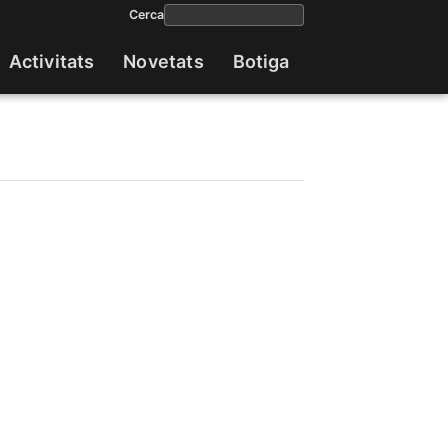
Cerca
Activitats
Novetats
Botiga
Navega
princip