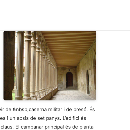
vir de &nbsp,caserna militar i de presó. És
s i un absis de set panys. L’edifici és
claus. El campanar principal és de planta