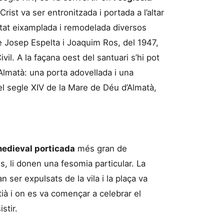
ist va ser entronitzada i portada a l’altar
stat eixamplada i remodelada diversos
e Josep Espelta i Joaquim Ros, del 1947,
vil. A la façana oest del santuari s’hi pot
Almatà: una porta adovellada i una
 del segle XIV de la Mare de Déu d’Almatà,
medieval porticada
més gran de
s, li donen una fesomia particular. La
n ser expulsats de la vila i la plaça va
stià i on es va començar a celebrar el
stir.