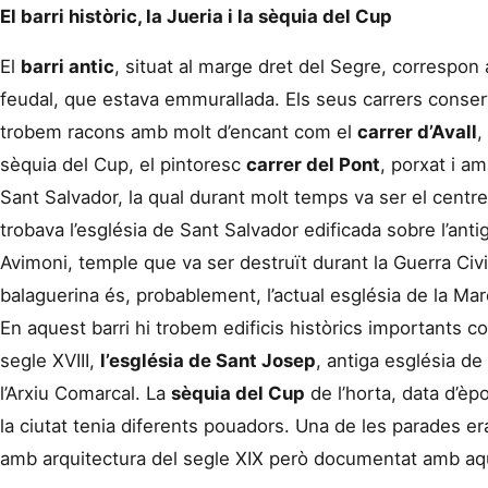
El barri històric, la Jueria i la sèquia del Cup
El
barri antic
, situat al marge dret del Segre, correspon a
feudal, que estava emmurallada. Els seus carrers conserv
trobem racons amb molt d’encant com el
carrer d’Avall
,
sèquia del Cup, el pintoresc
carrer del Pont
, porxat i am
Sant Salvador, la qual durant molt temps va ser el centre 
trobava l’església de Sant Salvador edificada sobre l’an
Avimoni, temple que va ser destruït durant la Guerra Civil
balaguerina és, probablement, l’actual església de la Mar
En aquest barri hi trobem edificis històrics importants c
segle XVIII,
l’església de Sant Josep
, antiga església de
l’Arxiu Comarcal. La
sèquia del Cup
de l’horta, data d’èpo
la ciutat tenia diferents pouadors. Una de les parades er
amb arquitectura del segle XIX però documentat amb aq