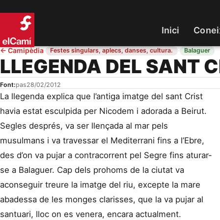
Inici
Conei
←
Camipèdia
·
·
Festes singulars, aplecs, danses, cultura.
Balaguer
LLEGENDA DEL SANT C
Font:
pas
28/02/2012
La llegenda explica que l’antiga imatge del sant Crist
havia estat esculpida per Nicodem i adorada a Beirut.
Segles després, va ser llençada al mar pels
musulmans i va travessar el Mediterrani fins a l’Ebre,
des d’on va pujar a contracorrent pel Segre fins aturar-
se a Balaguer. Cap dels prohoms de la ciutat va
aconseguir treure la imatge del riu, excepte la mare
abadessa de les monges clarisses, que la va pujar al
santuari, lloc on es venera, encara actualment.