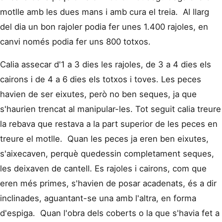
motlle amb les dues mans i amb cura el treia. Al llarg
del dia un bon rajoler podia fer unes 1.400 rajoles, en
canvi només podia fer uns 800 totxos.
Calia assecar d'1 a 3 dies les rajoles, de 3 a 4 dies els
cairons i de 4 a 6 dies els totxos i toves. Les peces
havien de ser eixutes, però no ben seques, ja que
s'haurien trencat al manipular-les. Tot seguit calia treure
la rebava que restava a la part superior de les peces en
treure el motlle. Quan les peces ja eren ben eixutes,
s'aixecaven, perquè quedessin completament seques,
les deixaven de cantell. Es rajoles i cairons, com que
eren més primes, s'havien de posar acadenats, és a dir
inclinades, aguantant-se una amb l'altra, en forma
d'espiga. Quan l'obra dels coberts o la que s'havia fet a