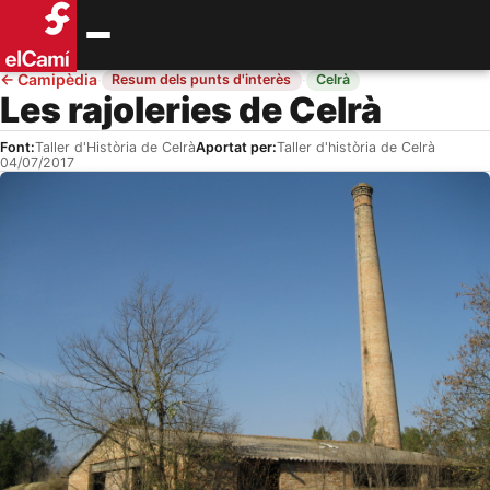
←
Camipèdia
·
·
Resum dels punts d'interès
Celrà
Les rajoleries de Celrà
Font:
Taller d'Història de Celrà
Aportat per:
Taller d'història de Celrà
04/07/2017