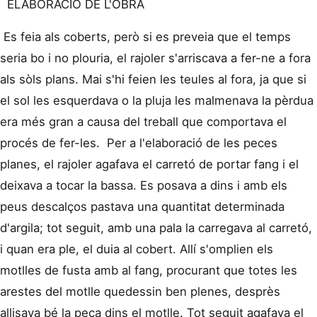
ELABORACIÓ DE L'OBRA
Es feia als coberts, però si es preveia que el temps
seria bo i no plouria, el rajoler s'arriscava a fer-ne a fora
als sòls plans. Mai s'hi feien les teules al fora, ja que si
el sol les esquerdava o la pluja les malmenava la pèrdua
era més gran a causa del treball que comportava el
procés de fer-les. Per a l'elaboració de les peces
planes, el rajoler agafava el carretó de portar fang i el
deixava a tocar la bassa. Es posava a dins i amb els
peus descalços pastava una quantitat determinada
d'argila; tot seguit, amb una pala la carregava al carretó,
i quan era ple, el duia al cobert. Allí s'omplien els
motlles de fusta amb al fang, procurant que totes les
arestes del motlle quedessin ben plenes, desprès
allisava bé la peça dins el motlle. Tot seguit agafava el