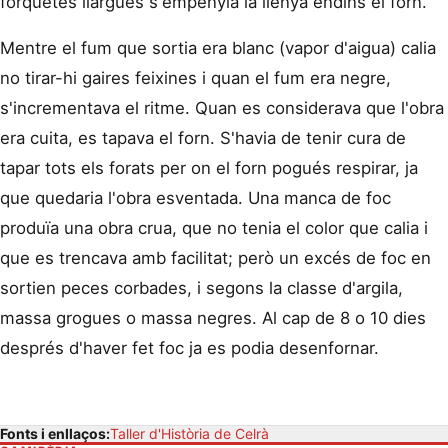
forquetes llargues s'empenyia la llenya endins el forn.
Mentre el fum que sortia era blanc (vapor d'aigua) calia
no tirar-hi gaires feixines i quan el fum era negre,
s'incrementava el ritme. Quan es considerava que l'obra
era cuita, es tapava el forn. S'havia de tenir cura de
tapar tots els forats per on el forn pogués respirar, ja
que quedaria l'obra esventada. Una manca de foc
produïa una obra crua, que no tenia el color que calia i
que es trencava amb facilitat; però un excés de foc en
sortien peces corbades, i segons la classe d'argila,
massa grogues o massa negres. Al cap de 8 o 10 dies
després d'haver fet foc ja es podia desenfornar.
Fonts i enllaços:
Taller d'Història de Celrà