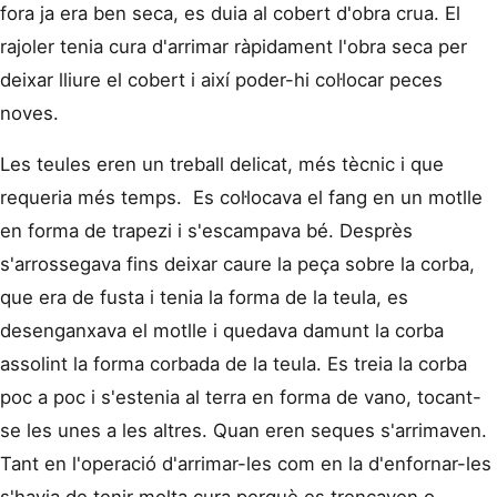
fora ja era ben seca, es duia al cobert d'obra crua. El
rajoler tenia cura d'arrimar ràpidament l'obra seca per
deixar lliure el cobert i així poder-hi col·locar peces
noves.
Les teules eren un treball delicat, més tècnic i que
requeria més temps. Es col·locava el fang en un motlle
en forma de trapezi i s'escampava bé. Desprès
s'arrossegava fins deixar caure la peça sobre la corba,
que era de fusta i tenia la forma de la teula, es
desenganxava el motlle i quedava damunt la corba
assolint la forma corbada de la teula. Es treia la corba
poc a poc i s'estenia al terra en forma de vano, tocant-
se les unes a les altres. Quan eren seques s'arrimaven.
Tant en l'operació d'arrimar-les com en la d'enfornar-les
s'havia de tenir molta cura perquè es trencaven o