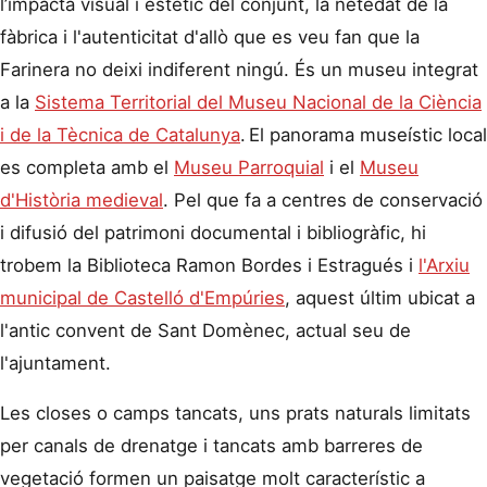
l’impacta visual i estètic del conjunt, la netedat de la
fàbrica i l'autenticitat d'allò que es veu fan que la
Farinera no deixi indiferent ningú. És un museu integrat
a la
Sistema Territorial del Museu Nacional de la Ciència
i de la Tècnica de Catalunya
.
El panorama museístic local
es completa amb el
Museu Parroquial
i el
Museu
d'Història medieval
. Pel que fa a centres de conservació
i difusió del patrimoni documental i bibliogràfic, hi
trobem la Biblioteca Ramon Bordes i Estragués i
l'Arxiu
municipal de Castelló d'Empúries
, aquest últim ubicat a
l'antic convent de Sant Domènec, actual seu de
l'ajuntament.
Les closes o camps tancats, uns prats naturals limitats
per canals de drenatge i tancats amb barreres de
vegetació formen un paisatge molt característic a