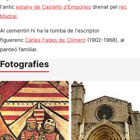
l'antic
estany de Castelló d'Empúries
drenat pel
rec
Madral
.
Al cementiri hi ha la tomba de l'escriptor
figuerenc
Carles Fages de Climent
(1902-1968), al
panteó familiar.
Fotografies