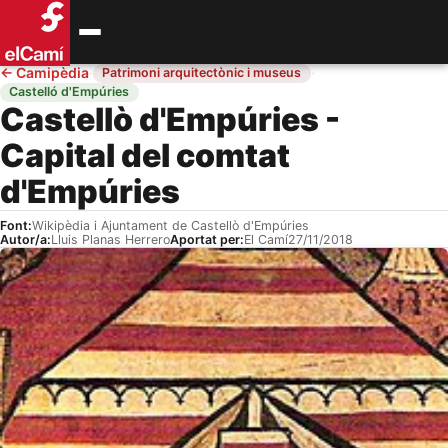
←
Camipèdia
·
·
Patrimoni arquitectònic i museus
Castelló d'Empúries
Castellò d'Empúries -
Capital del comtat
d'Empúries
Font:
Wikipèdia i Ajuntament de Castellò d'Empúries
Autor/a:
Lluis Planas Herrero
Aportat per:
El Camí
27/11/2018