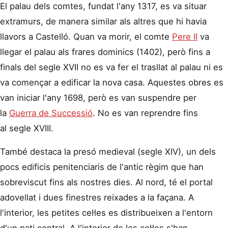
El palau dels comtes, fundat l'any 1317, es va situar
extramurs, de manera similar als altres que hi havia
llavors a Castelló. Quan va morir, el comte
Pere II
va
llegar el palau als frares dominics (1402), però fins a
finals del segle XVII no es va fer el trasllat al palau ni es
va començar a edificar la nova casa. Aquestes obres es
van iniciar l'any 1698, però es van suspendre per
la
Guerra de Successió
. No es van reprendre fins
al segle XVIII.
També destaca la presó medieval (segle XIV), un dels
pocs edificis penitenciaris de l'antic règim que han
sobreviscut fins als nostres dies. Al nord, té el portal
adovellat i dues finestres reixades a la façana. A
l'interior, les petites cel·les es distribueixen a l'entorn
d'un pati central. A l'interior de les cel·les s'han