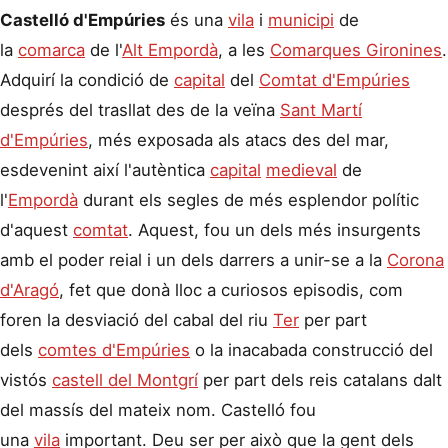
Castelló d'Empúries
és una
vila
i
municipi
de
la
comarca
de l'
Alt Empordà
, a les
Comarques Gironines
.
Adquirí la condició de
capital
del
Comtat d'Empúries
després del trasllat des de la veïna
Sant Martí
d'Empúries
, més exposada als atacs des del mar,
esdevenint així l'autèntica
capital
medieval
de
l'
Empordà
durant els segles de més esplendor polític
d'aquest
comtat
. Aquest, fou un dels més insurgents
amb el poder reial i un dels darrers a unir-se a la
Corona
d'Aragó
, fet que donà lloc a curiosos episodis, com
foren la desviació del cabal del riu
Ter
per part
dels
comtes d'Empúries
o la inacabada construcció del
vistós
castell del Montgrí
per part dels reis catalans dalt
del massís del mateix nom. Castelló fou
una
vila
important. Deu ser per això que la gent dels