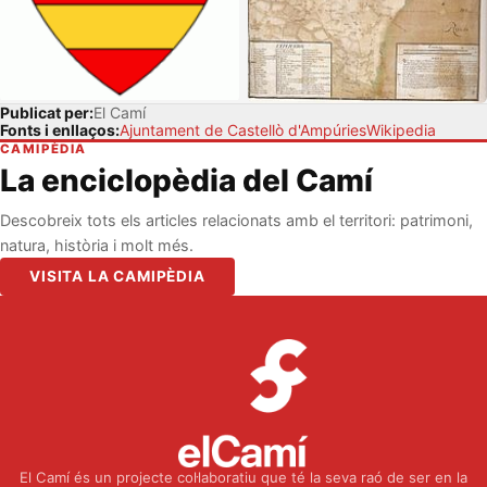
Publicat per:
El Camí
Fonts i enllaços:
Ajuntament de Castellò d'Ampúries
Wikipedia
CAMIPÈDIA
La enciclopèdia del Camí
Descobreix tots els articles relacionats amb el territori: patrimoni,
natura, història i molt més.
VISITA LA CAMIPÈDIA
El Camí és un projecte col·laboratiu que té la seva raó de ser en la